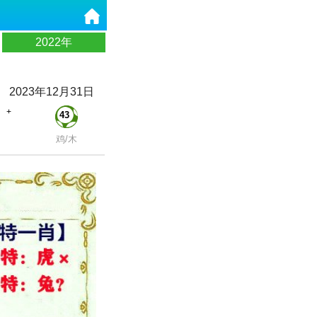
2022年
2023年12月31日
+
43
鸡/木