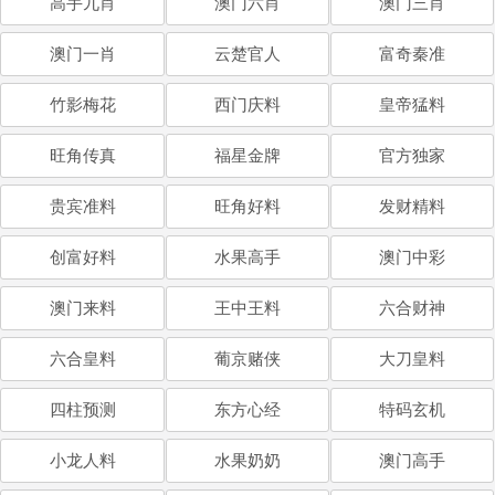
高手九肖
澳门六肖
澳门三肖
澳门一肖
云楚官人
富奇秦准
竹影梅花
西门庆料
皇帝猛料
旺角传真
福星金牌
官方独家
贵宾准料
旺角好料
发财精料
创富好料
水果高手
澳门中彩
澳门来料
王中王料
六合财神
六合皇料
葡京赌侠
大刀皇料
四柱预测
东方心经
特码玄机
小龙人料
水果奶奶
澳门高手