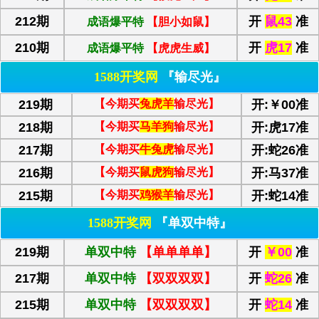
212期
开
鼠43
准
成语爆平特
【胆小如鼠】
210期
开
虎17
准
成语爆平特
【虎虎生威】
1588开奖网
『输尽光』
219期
【今期买
兔虎羊
输尽光】
开:￥00准
218期
【今期买
马羊狗
输尽光】
开:虎17准
217期
【今期买
牛兔虎
输尽光】
开:蛇26准
216期
【今期买
鼠虎狗
输尽光】
开:马37准
215期
【今期买
鸡猴羊
输尽光】
开:蛇14准
1588开奖网
『单双中特』
219期
单双中特
【单单单单】
开
￥00
准
217期
单双中特
【双双双双】
开
蛇26
准
215期
单双中特
【双双双双】
开
蛇14
准