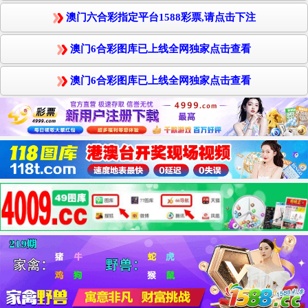
澳门六合彩指定平台1588彩票,请点击下注
澳门6合彩图库已上线全网独家点击查看
澳门6合彩图库已上线全网独家点击查看