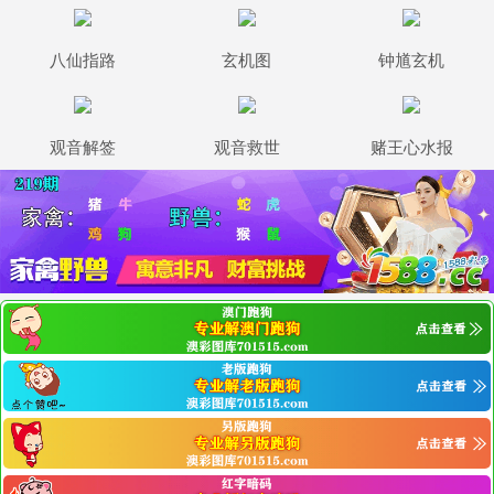
八仙指路
玄机图
钟馗玄机
观音解签
观音救世
赌王心水报