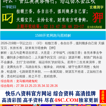
1588开奖网跑马图精解
2026-219期一字記之曰：《叼》 桂馥兰香，各自出手，搵到幾多自己留 天赐
宝贝，长拎长有，財來有方唔會夠 【狎】
解析：这几句是粤语吉祥话，大意是：才华福气（桂馥兰香）各凭本事去争
取，赚到多少都归自己；上天赐予的宝贝（好运）源源不断，财路广阔永远
不会嫌多。主打“主动得财、福运绵长”的好彩头。若用十二生肖来演绎，便
是：龙腾先出手，马踏自有头；猴捧金、鸡衔银，猪守仓廪不用愁；兔转
身，蛇盘绕，七路财星齐来朝。——各展其能，财源互不抢道，正如桂兰各
香，贵在时运相接，拎之不尽，愈积愈厚。
综合取肖：龙马猴鸡猪兔蛇
综合取码：27.39.13.25.23.35.34.32.28.26