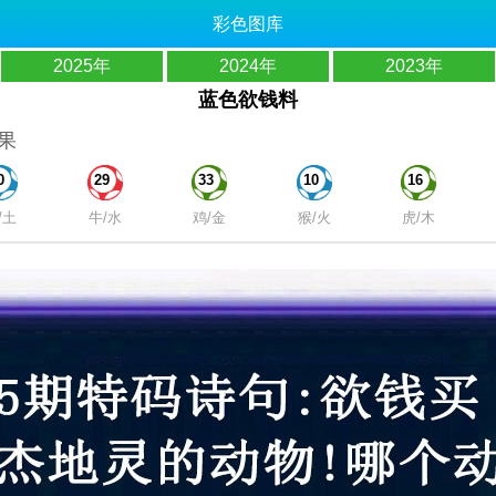
彩色图库
2025年
2024年
2023年
蓝色欲钱料
果
0
29
33
10
16
/土
牛/水
鸡/金
猴/火
虎/木