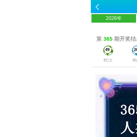
2026年
第
365
期开奖结
49
2
蛇/土
狗