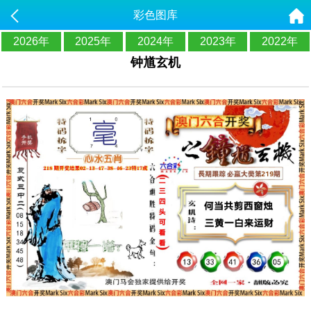
彩色图库
2026年
2025年
2024年
2023年
2022年
钟馗玄机