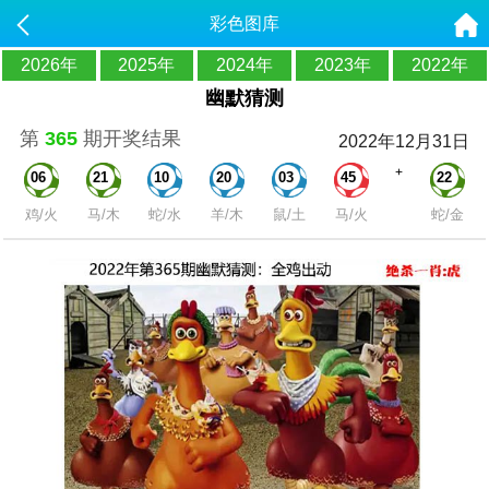
彩色图库
2026年
2025年
2024年
2023年
2022年
幽默猜测
第
365
期开奖结果
2022年12月31日
+
06
21
10
20
03
45
22
鸡/火
马/木
蛇/水
羊/木
鼠/土
马/火
蛇/金