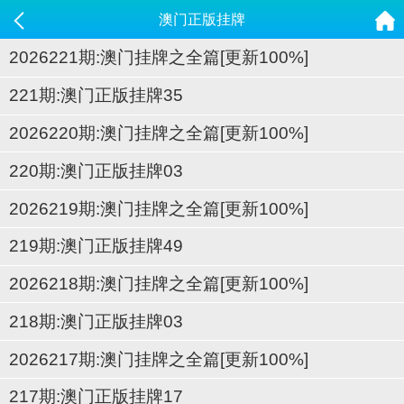
澳门正版挂牌
2026221期:澳门挂牌之全篇[更新100%]
221期:澳门正版挂牌35
2026220期:澳门挂牌之全篇[更新100%]
220期:澳门正版挂牌03
2026219期:澳门挂牌之全篇[更新100%]
219期:澳门正版挂牌49
2026218期:澳门挂牌之全篇[更新100%]
218期:澳门正版挂牌03
2026217期:澳门挂牌之全篇[更新100%]
217期:澳门正版挂牌17