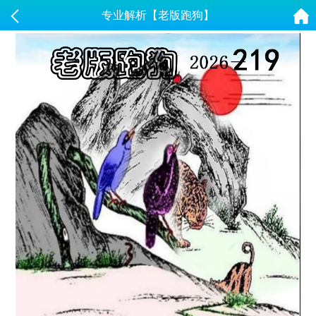
专业解析【老版跑狗】