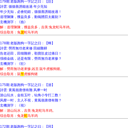
179期:老版跑狗一字記之曰：【罰】
詩雲: 循循善誘能改過 年少无知
年少无知，必會犯錯，循循善誘能改過！
道理陳陳，獲益良多，動辄體罰太嚴刻？
玄機測字：《捻》
解：道理陳陳，獲益良多，吉美:兔龙蛇马羊鸡。
综合取肖：兔
龙
蛇马羊鸡
178期:老版跑狗一字記之曰：【蜂】
詩雲: 勞而無功老來修 田細難耕
告老还田，田细難耕，勒寶肚皮过痛日！
强積金銭，还是有限，勞而無功老來惨？
玄機測字：《狂》
解：勞而無功老來惨,凶丑:鼠牛虎猴狗猪。
综合取肖：鼠
牛
虎猴狗猪
175期:老版跑狗一字記之曰：【游】
詩雲: 黄風嶺唐僧有難 风摩一时
游山玩水，金枝玉叶，钻角小专打二数！
风靡一时，主人不視，黄風嶺唐僧有難？
玄機測字：《視》
解：游山玩水，吉美:兔龙蛇马羊鸡。
综合取肖：兔龙
蛇
马羊鸡
172期:老版跑狗一字記之曰：【同】