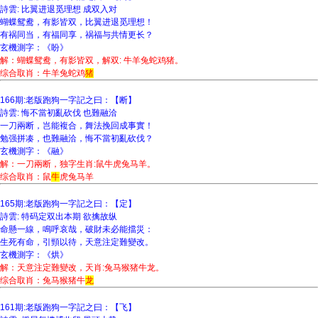
詩雲: 比翼进退觅理想 成双入对
蝴蝶鸳鸯，有影皆双，比翼进退觅理想！
有祸同当，有福同享，祸福与共情更长？
玄機測字：《盼》
解：蝴蝶鸳鸯，有影皆双，解双: 牛羊兔蛇鸡猪。
综合取肖：牛羊兔蛇鸡
猪
166期:老版跑狗一字記之曰：【断】
詩雲: 悔不當初亂砍伐 也難融洽
一刀兩断，岂能複合，舞法挽回成事實！
勉强拼凑，也難融洽，悔不當初亂砍伐？
玄機測字：《融》
解：一刀兩断，独字生肖:鼠牛虎兔马羊。
综合取肖：鼠
牛
虎兔马羊
165期:老版跑狗一字記之曰：【定】
詩雲: 特码定双出本期 欲擒故纵
命懸一線，鳴呼哀哉，破財未必能擋災：
生死有命，引頸以待，天意注定難變改。
玄機測字：《烘》
解：天意注定難變改，天肖:兔马猴猪牛龙。
综合取肖：兔马猴猪牛
龙
161期:老版跑狗一字記之曰：【飞】