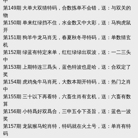
中
第149期 大单大双猜特码，合数拣单不会错，送：与双关的
物
第150期 单来红绿挡不住，水金数又中大彩，送：马狗虎鼠
开
第151期 狗羊牛龙马肖无，春夏秋冬寻特码，送：单数猜玄
机
第152期 绿蓝有特定来单，红红绿绿出双波，送：一二三头
中
第153期 上期特连三爲头，蓝色特波也是哈，送：合双定了
奖
第154期 虎鸡兔牛马肖死，大数本期开特码，送：热门之肖
中
第155期 三十以下再看特，六畜生肖有玄机，送：六畜有数
算
第156期 小特爲好双爲合，三申五令下圣旨，送：蓝色一波
奖
第157期 龙鼠猴马蛇肖特，特码就在火土号，送：单肖有特
码