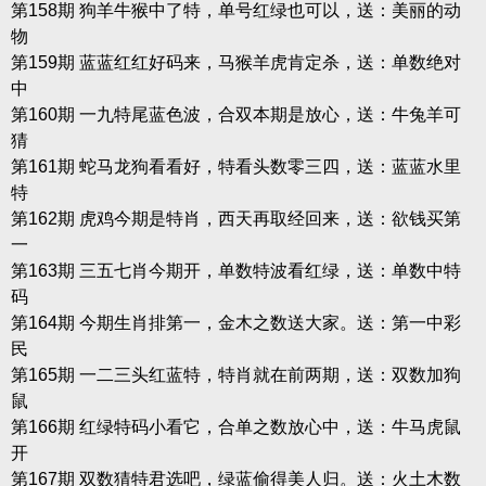
第158期 狗羊牛猴中了特，单号红绿也可以，送：美丽的动
物
第159期 蓝蓝红红好码来，马猴羊虎肯定杀，送：单数绝对
中
第160期 一九特尾蓝色波，合双本期是放心，送：牛兔羊可
猜
第161期 蛇马龙狗看看好，特看头数零三四，送：蓝蓝水里
特
第162期 虎鸡今期是特肖，西天再取经回来，送：欲钱买第
一
第163期 三五七肖今期开，单数特波看红绿，送：单数中特
码
第164期 今期生肖排第一，金木之数送大家。送：第一中彩
民
第165期 一二三头红蓝特，特肖就在前两期，送：双数加狗
鼠
第166期 红绿特码小看它，合单之数放心中，送：牛马虎鼠
开
第167期 双数猜特君选吧，绿蓝偷得美人归。送：火土木数