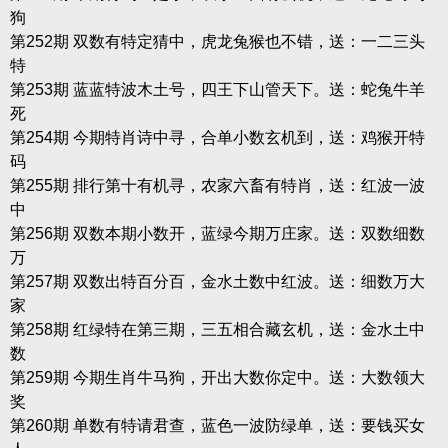
狗
第252期 双数有特定猜中，虎龙兔猴也不错，送：一二三头
特
第253期 蓝蓝特波木土号，四王下山管天下。送：蛇兔牛羊
死
第254期 今期特肖诗中寻，合单小数玄机到，送：鸡猴开特
码
第255期 排行第十有机寻，农家六畜有特肖，送：红波一波
中
第256期 双数本期小数开，蓝绿今期万庄家。送：双数细数
万
第257期 双数出特百分百，金水土数中红波。送：细数万大
家
第258期 红绿特在第三期，三五相合藏玄机，送：金水土中
数
第259期 今期生肖牛马狗，开出大数你定中。送：大数领大
奖
第260期 单数有特请君查，蓝色一波防绿单，送：要钱买女