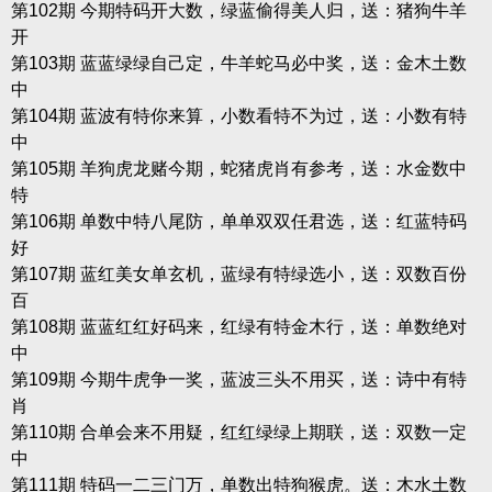
第102期 今期特码开大数，绿蓝偷得美人归，送：猪狗牛羊
开
第103期 蓝蓝绿绿自己定，牛羊蛇马必中奖，送：金木土数
中
第104期 蓝波有特你来算，小数看特不为过，送：小数有特
中
第105期 羊狗虎龙赌今期，蛇猪虎肖有参考，送：水金数中
特
第106期 单数中特八尾防，单单双双任君选，送：红蓝特码
好
第107期 蓝红美女单玄机，蓝绿有特绿选小，送：双数百份
百
第108期 蓝蓝红红好码来，红绿有特金木行，送：单数绝对
中
第109期 今期牛虎争一奖，蓝波三头不用买，送：诗中有特
肖
第110期 合单会来不用疑，红红绿绿上期联，送：双数一定
中
第111期 特码一二三门万，单数出特狗猴虎。送：木水土数