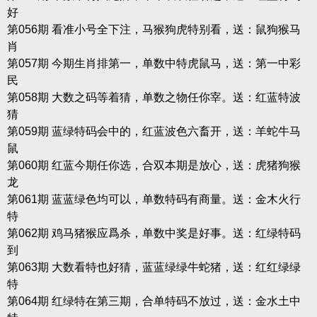
好
第056期 看准小号全下注，马猴狗虎特别看，送：鼠狗猴马
肖
第057期 今期生肖排第一，单数中特虎鼠马，送：第一中彩
民
第058期 大数之码等着猜，单数之物任你宰。送：红蓝特波
猜
第059期 蓝绿特码会中的，红蓝波色六畜开，送：羊蛇牛马
鼠
第060期 红蓝今期任你选，合双本期是放心，送：虎猪狗猴
龙
第061期 蓝蓝绿色均可以，单数特码有商量。送：金木火行
特
第062期 鸡马猪猴应爲杀，单数中奖是好事。送：红绿特码
到
第063期 大数看特也好猜，蓝蓝绿绿牛蛇猪，送：红红绿绿
特
第064期 红绿特在第三期，合单特码不放过，送：金水土中