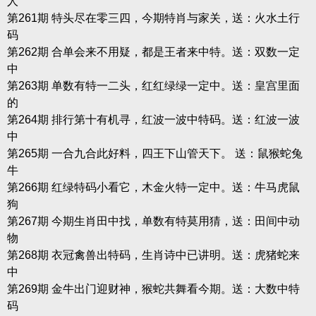
人
第261期 特头尽在零三四，今期特肖与家关，送：火水土行
码
第262期 合单会来不用疑，都是王者来中特。送：双数一定
中
第263期 单数有特一二头，红红绿绿一定中。送：皇宫里面
的
第264期 排行第十有机寻，红波一波中特码。送：红波一波
中
第265期 一合九合此好料，四王下山管天下。 送：鼠猴蛇兔
牛
第266期 红绿特码小看它，木金火特一定中。送：牛马虎鼠
狗
第267期 今期生肖田中找，单数有特莫用猜，送：田间中动
物
第268期 衣冠禽兽出特码，生肖诗中已讲明。送：虎猪蛇来
中
第269期 金牛出门迎财神，猴蛇共舞看今期。送：大数中特
码