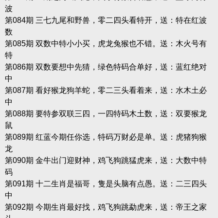
波
第084期 三七九尾和野兽，零二四头看特开，送：特在红波
数
第085期 双数中特小小买，虎龙兔猴也不错。送：木火号有
特
第086期 双数要想中先猜，绿色特码合单好，送：蓝红绝对
中
第087期 看好猴龙狗羊蛇，零二三头看着来，送：水木土必
中
第088期 要特参双联三四，一四特码木土数，送：双要猴龙
鼠
第089期 红蓝今期任你选，特码万财必是单。送：虎猪狗猴
龙
第090期 金牛出门迎财神，鸡飞狗跳猛虎来，送：大数中特
码
第091期 十二生肖是福哥，隻是头脑有点愚。送：二三四头
中
第092期 今期生肖最好找，鸡飞狗跳勐虎来，送：帝王之家