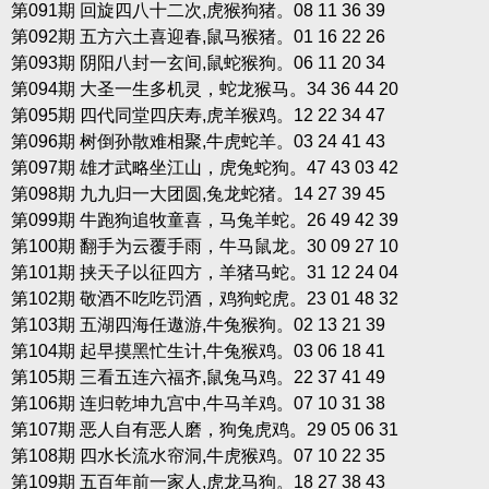
第091期 回旋四八十二次,虎猴狗猪。08 11 36 39
第092期 五方六土喜迎春,鼠马猴猪。01 16 22 26
第093期 阴阳八封一玄间,鼠蛇猴狗。06 11 20 34
第094期 大圣一生多机灵，蛇龙猴马。34 36 44 20
第095期 四代同堂四庆寿,虎羊猴鸡。12 22 34 47
第096期 树倒孙散难相聚,牛虎蛇羊。03 24 41 43
第097期 雄才武略坐江山，虎兔蛇狗。47 43 03 42
第098期 九九归一大团圆,兔龙蛇猪。14 27 39 45
第099期 牛跑狗追牧童喜，马兔羊蛇。26 49 42 39
第100期 翻手为云覆手雨，牛马鼠龙。30 09 27 10
第101期 挟天子以征四方，羊猪马蛇。31 12 24 04
第102期 敬酒不吃吃罚酒，鸡狗蛇虎。23 01 48 32
第103期 五湖四海任遨游,牛兔猴狗。02 13 21 39
第104期 起早摸黑忙生计,牛兔猴鸡。03 06 18 41
第105期 三看五连六福齐,鼠兔马鸡。22 37 41 49
第106期 连归乾坤九宫中,牛马羊鸡。07 10 31 38
第107期 恶人自有恶人磨，狗兔虎鸡。29 05 06 31
第108期 四水长流水帘洞,牛虎猴鸡。07 10 22 35
第109期 五百年前一家人,虎龙马狗。18 27 38 43