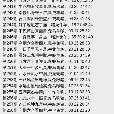
第240期 五方六土喜迎春，龙羊狗虎。20 08 12 35
第241期 牛跑狗追牧童喜,鼠马猴猪。20 26 27 42
第242期 暗侵肌骨丧三层,鼠虎羊猪。01 32 40 41
第243期 合并围困歼贼盗,牛鸡狗猪。04 33 41 43
第244期 好了疮疤忘了痛，猪龙牛羊。18 27 48 44
第245期 不识芦山真面目,兔马羊猴。03 17 25 32
第246期 一身做事一身当，猴鸡兔羊。35 30 21 49
第247期 今期六合看四方,鼠牛兔猴。13 25 28 38
第248期 一日千里无人及,牛龙羊鸡。20 21 28 30
第249期 看好二九明中取,牛蛇羊鸡。20 28 37 39
第250期 五方六土喜迎春,鼠蛇马狗。01 11 40 43
第251期 大圣一生多机灵,蛇马鸡猪。11 30 32 47
第252期 四水长流水帘洞,虎龙蛇猪。01 04 41 49
第253期 一路风尘出乾坤,鼠兔猴猪。06 16 22 45
第254期 水远山遥难信实,兔马猴猪。17 23 31 34
第255期 五湖豪杰会两广,牛蛇羊狗。13 17 32 38
第256期 九九八十一照算,蛇马狗猪。07 25 33 41
第257期 连归乾坤九宫中,牛蛇鸡猪。03 22 26 34
第258期 今期六合看四方,牛虎兔龙。08 11 23 28