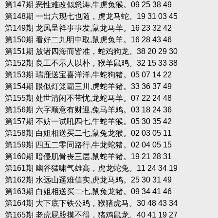
第147期 恶性难改似怒涛,牛虎兔猴。09 25 38 49
第148期 一出六现七也随，虎龙马蛇。19 31 03 45
第149期 龙凤呈祥事事发,鼠龙马羊。16 23 32 42
第150期 看好二九明中取,鼠虎兔羊。16 28 43 46
第151期 放诸四海而皆准，蛇鸡狗龙。38 20 29 30
第152期 良工不示人以朴，猴羊鼠鸡。32 15 33 38
第153期 瑞鹿送宝喜洋洋,牛蛇狗猪。05 07 14 22
第154期 眼似灯笼霸三川,虎蛇羊猪。33 36 37 49
第155期 处世清闲不带忧,龙蛇马羊。07 22 24 48
第156期 六字顺意有财迎,兔马羊鸡。03 18 24 36
第157期 不妨一试吼四七,牛蛇羊猴。05 30 35 42
第158期 白姐相送买二七,鼠兔龙猴。02 03 05 11
第159期 四五二零同路行,牛龙蛇猪。02 04 05 15
第160期 暗侵肌骨丧三层,鼠蛇羊猪。19 21 28 31
第161期 幽谷猛啸气雄高，虎龙蛇兔。11 24 34 19
第162期 水远山遥难信实,虎龙马鸡。25 30 31 49
第163期 白姐相送买二七,鼠兔龙猪。09 34 41 46
第164期 大下底下铁公鸡，猴猪虎马。30 48 43 34
第165期 老虎屁股摸不得，猪鸡鼠龙。40 41 19 27