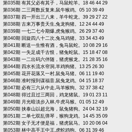
第035期 有其父必有其子，马鼠蛇羊。18 46 44 29
第036期 二三两数反复来,鼠牛猴鸡。05 10 39 49
第037期 四一开出三八来，羊牛蛇龙。39 29 27 22
第038期 古来万事贵天生,兔龙狗猪。12 24 44 49
第039期 一七二七今期爆,虎兔猴鸡。26 29 37 40
第040期 回旋四八十二次,兔马鸡猪。33 34 43 49
第041期 断送一生惟有酒，兔马鼠蛇。10 08 29 16
第042期 一失足成千古恨，猪兔蛇鼠。15 18 47 08
第043期 一二出码六伴随，猪虎猴龙。21 28 35 16
第044期 四水长流水帘洞,羊鸡狗猪。13 25 26 30
第045期 花开花落又一村,鼠兔马猪。06 11 19 40
第046期 准时报到谋福音,鼠兔龙鸡。04 15 18 37
第047期 必有三六从中走,马羊猴狗。32 37 38 42
第048期 得过且过三两回，鸡龙猪鼠。19 01 23 11
第049期 月光暗淡步入林,牛虎马猴。01 05 12 49
第050期 挟泰山以超北海，鼠兔猪狗。24 04 32 19
第051期 二单七双乱弹琴，猴狗龙鸡。14 45 35 09
第052期 女子无才便是福，猪虎鼠马。10 20 06 04
第053期 林中高手王中王,虎蛇鸡狗。06 31 39 46