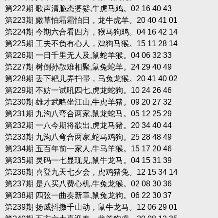
第222期 歌声清脆态婆娑,牛虎马鸡。02 16 40 43
第223期 嫩草怕霜霜怕日，龙牛虎羊。20 40 41 01
第224期 今期六合看四方，猴马狗鸡。04 16 42 14
第225期 工夫不负有心人，鸡狗马猴。15 11 28 14
第226期 一日千里无人及,鼠蛇羊猴。04 06 32 33
第227期 树倒孙散难相聚,鼠兔蛇羊。24 29 40 49
第228期 丢下耙儿弄扫帚，马兔龙猴。20 41 40 02
第229期 不妨一试吼四七,虎龙蛇狗。10 24 26 46
第230期 雄才武略坐江山,牛虎羊猪。09 20 27 32
第231期 九沟八弯合两家,鼠龙蛇马。05 12 25 29
第232期 一八今期将欲出,虎龙马猪。20 34 40 44
第233期 九沟八弯合两家,蛇马鸡狗。25 28 48 49
第234期 五百年前一家人,牛马羊猴。15 17 20 46
第235期 灵码一七显现见,鼠牛龙马。04 15 31 39
第236期 喜登九天七夕会，虎鸡猪兔。12 15 34 14
第237期 是八买八费心机,牛兔龙猴。02 08 30 36
第238期 四弦一曲奏新章,鼠兔龙狗。06 22 30 37
第239期 扬威抖擞千山动，鼠牛龙马。12 06 29 01