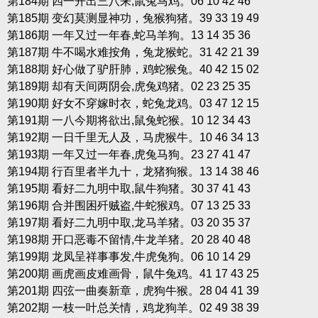
第184期 四一开出三八来,鼠兔马鸡。06 10 42 46
第185期 变幻莫测显神功，兔猴狗猪。39 33 19 49
第186期 一年又过一年春,蛇马羊狗。13 14 35 36
第187期 牛不喝水难按角，兔龙猴蛇。31 42 21 39
第188期 好心做了驴肝肺，鸡蛇猴兔。40 42 15 02
第189期 却有天间两阴会,虎兔鸡猪。02 23 25 35
第190期 好女不穿嫁时衣，蛇兔龙鸡。03 47 12 15
第191期 一八今期将欲出,鼠兔蛇猴。10 12 34 43
第192期 一日千里无人及，马虎猴牛。10 46 34 13
第193期 一年又过一年春,虎兔马狗。23 27 41 47
第194期 行百里者半九十，龙猪狗猴。13 14 38 46
第195期 看好二九明中取,鼠牛狗猪。30 37 41 43
第196期 合并围困歼贼盗,牛蛇猴鸡。07 13 25 33
第197期 看好二九明中取,龙马羊猪。03 20 35 37
第198期 开口恶毒不留情,牛龙羊猪。20 28 40 48
第199期 龙凤呈祥事事发,牛虎兔狗。06 10 14 29
第200期 画虎画皮难画骨，鼠牛兔鸡。41 17 43 25
第201期 四弦一曲奏新章，虎狗牛猴。28 04 41 39
第202期 一枝一叶总关情，鸡龙狗羊。02 49 38 39