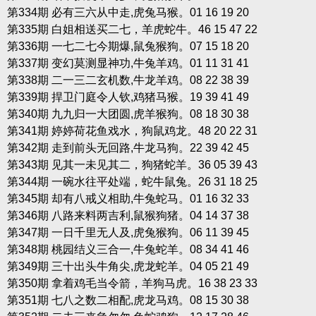
第334期 必有三六从中走,虎兔马猴。01 16 19 20
第335期 白姐相送买二七，羊虎蛇牛。46 15 47 22
第336期 一七二七今期爆,鼠兔猴狗。07 15 18 20
第337期 变幻莫测显神功,牛兔羊鸡。01 11 31 41
第338期 二一三二玄机数,牛龙羊鸡。08 22 38 39
第339期 捍卫门庭令人钦,鸡猪马猴。19 39 41 49
第340期 九九归一大团圆,虎羊猴狗。08 18 30 38
第341期 婷婷荷花鱼戏水，狗鼠鸡龙。48 20 22 31
第342期 走到前头无回路,牛龙马狗。22 39 42 45
第343期 见其一未见其二，狗猪蛇羊。36 05 39 43
第344期 一碗水往平处端，蛇牛鼠兔。26 31 18 25
第345期 却有八戒义相助,牛兔蛇马。01 16 32 33
第346期 八路来料两吉利,鼠猴狗猪。04 14 37 38
第347期 一日千里无人及,虎兔猴狗。06 11 39 45
第348期 桃园结义三合一,牛兔蛇羊。08 34 41 46
第349期 三十出头牛角尖,虎龙蛇羊。04 05 21 49
第350期 拿着鸡毛当令箭，羊狗马虎。16 38 23 33
第351期 七八之数二相配,虎龙马鸡。08 15 30 38