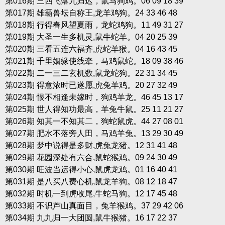
第016期 三四飞落九归迟，鼠马狗鸡。06 09 18 39
第017期 雄霸兽坛自称王,龙羊鸡狗。24 33 46 48
第018期 行得春风望夏雨，龙蛇鸡狗。11 49 31 27
第019期 大圣一生多机灵,鼠牛蛇羊。04 20 25 39
第020期 三看五连六福齐,虎蛇羊猴。04 16 43 45
第021期 千里姻缘使线牵，马鸡鼠蛇。18 09 38 46
第022期 二一三二玄机数,鼠龙蛇狗。22 31 34 45
第023期 得意浓时已遂愿,虎兔羊鸡。20 27 32 49
第024期 恨不相逢未嫁时，狗鸡羊龙。46 45 13 17
第025期 世人得知功最高，羊兔牛鼠。25 11 21 27
第026期 知其一不知其二，狗蛇鼠虎。44 27 08 01
第027期 肥水不落旁人田，马鸡羊兔。13 29 30 49
第028期 梦中说得是多财,虎兔龙猪。12 31 41 48
第029期 花园深处有六合,鼠蛇猴鸡。09 24 30 49
第030期 旺波当运得小心,鼠虎龙鸡。01 16 40 41
第031期 是八买八费心机,鼠龙羊狗。08 12 18 47
第032期 时机一到虎收尾,牛蛇马狗。12 17 45 48
第033期 不识芦山真面目，兔羊猴鸡。37 29 42 06
第034期 九九归一大团圆,鼠牛猴猪。16 17 22 37