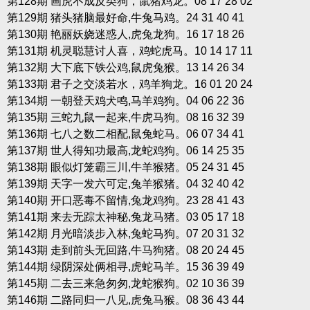
第128期 画虎不成反类狗，鼠猪鸡龙。08 17 28 02
第129期 猪头猪脑最好命,牛兔马鸡。24 31 40 41
第130期 艳丽妖娆迷惑人,虎兔龙狗。16 17 18 26
第131期 机灵聪慧讨人喜，鸡蛇虎马。10 14 17 11
第132期 大下底下铁公鸡,鼠虎兔猴。13 14 26 34
第133期 君子之交淡若水，鸡羊狗龙。16 01 20 24
第134期 一朝登天鸡犬鸣,马羊鸡狗。04 06 22 36
第135期 三蛇九鼠一起来,牛虎马狗。08 16 32 39
第136期 七八之数二相配,鼠兔蛇马。06 07 34 41
第137期 世人得知功最高,龙蛇鸡狗。06 14 25 35
第138期 眼似灯笼霸三川,牛羊猴猪。05 24 31 45
第139期 天字一发六可定,兔羊猴猪。04 32 40 42
第140期 开口恶毒不留情,兔龙鸡狗。23 28 41 43
第141期 来去无踪太神秘,兔龙马猪。03 05 17 18
第142期 月光暗淡步入林,兔蛇马狗。07 20 31 32
第143期 走到前头无回路,牛马狗猪。08 20 24 45
第144期 绿阴深处俩相寻,虎蛇马羊。15 36 39 49
第145期 二去三来急匆匆,龙蛇猴狗。02 10 36 39
第146期 二路同归一八见,虎兔马猴。08 36 43 44