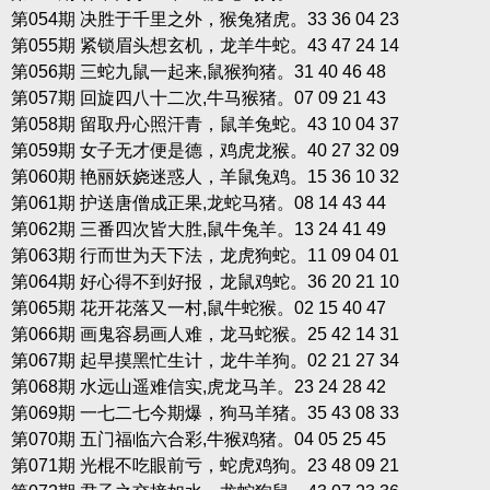
第054期 决胜于千里之外，猴兔猪虎。33 36 04 23
第055期 紧锁眉头想玄机，龙羊牛蛇。43 47 24 14
第056期 三蛇九鼠一起来,鼠猴狗猪。31 40 46 48
第057期 回旋四八十二次,牛马猴猪。07 09 21 43
第058期 留取丹心照汗青，鼠羊兔蛇。43 10 04 37
第059期 女子无才便是德，鸡虎龙猴。40 27 32 09
第060期 艳丽妖娆迷惑人，羊鼠兔鸡。15 36 10 32
第061期 护送唐僧成正果,龙蛇马猪。08 14 43 44
第062期 三番四次皆大胜,鼠牛兔羊。13 24 41 49
第063期 行而世为天下法，龙虎狗蛇。11 09 04 01
第064期 好心得不到好报，龙鼠鸡蛇。36 20 21 10
第065期 花开花落又一村,鼠牛蛇猴。02 15 40 47
第066期 画鬼容易画人难，龙马蛇猴。25 42 14 31
第067期 起早摸黑忙生计，龙牛羊狗。02 21 27 34
第068期 水远山遥难信实,虎龙马羊。23 24 28 42
第069期 一七二七今期爆，狗马羊猪。35 43 08 33
第070期 五门福临六合彩,牛猴鸡猪。04 05 25 45
第071期 光棍不吃眼前亏，蛇虎鸡狗。23 48 09 21