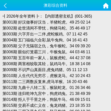
澳彩综合资料
┫2026年全年资料┣：【内部透密玄机】(001-365)
第001期 好汉做事好汉当，羊猪蛇虎。49 25 02 14
第002期 处世清闲不带忧，狗猪马蛇。35 46 49 17
第003期 六字开出一二伴,虎蛇猴鸡。07 11 42 45
第004期 五门福临六合彩,鼠牛兔狗。04 16 41 43
第005期 父子无隔宿之仇，兔牛猴蛇。34 09 39 20
第006期 眼似灯笼霸三川，牛猴兔鼠。44 03 46 11
第007期 五百年前一家人，鼠猴虎蛇。44 42 37 08
第008期 两害相较取其轻，鼠鸡马牛。18 38 14 08
第009期 不识芦山真面目,虎兔鸡猪。05 11 12 13
第010期 人生代代无穷尽，虎猴龙马。42 10 24 43
第011期 二三两数反复来,虎马羊猴。16 20 43 46
第012期 九曲十八转二五，猴鼠蛇龙。01 26 34 46
第013期 连归乾坤九宫中，狗虎鸡兔。21 38 49 39
第014期 拒人于千里之外，狗鼠牛马。46 09 15 01
第015期 交易不成仁义在，兔龙鸡猪。23 18 35 33