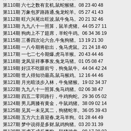
第110期 六七之数有玄机,鼠蛇猴猪。08 23 40 48
第111期 万象包罗路路通,兔龙蛇羊。05 27 41 43
第112期 旺六兴尾出旺波,鼠牛兔马。20 21 32 46
第113期 九九八十一照算，鼠羊虎猪。44 05 27 11
第114期 狗肉上不了筵席，羊蛇牛鸡。06 34 36 19
第115期 三番四次论六合,牛兔狗猪。13 19 21 30
第116期 一八今期将欲出，兔马虎鼠。21 24 18 40
第117期 一七二七今期爆,虎马羊猴。20 43 44 46
第118期 龙凤呈祥事事发,兔龙马猪。01 05 08 47
第119期 好汉不吃眼前亏，狗兔鼠牛。44 04 42 24
第120期 世人得知功最高,鼠马猴鸡。12 16 44 46
第121期 月光暗淡步入林，牛兔猪猴。19 02 34 37
第122期 九九八十一照算,兔马鸡猪。02 06 38 47
第123期 四五二零同路行，牛鸡狗蛇。29 36 05 02
第124期 男儿两膝有黄金，牛鼠鸡猪。38 09 02 14
第125期 见其一未见其二，狗猪蛇羊。36 05 39 43
第126期 五方六土喜迎春,龙马羊狗。01 28 44 49
第127期 梦中说得是多财,鼠鸡狗猪。03 20 31 39