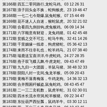
第166期 四五二零同路行,龙蛇马鸡。03 12 26 31
第167期 浪子回头金不换，蛇狗猴虎。23 19 46 47
第168期 一七二七今期爆,鼠兔蛇猴。07 15 44 49
第169期 花不迷人人自迷，猴蛇鼠虎。20 32 21 02
第170期 合看四九倒挂钩,虎兔猴鸡。06 09 14 34
第171期 六字顺意有财迎，龙兔鸡猪。01 42 45 48
第172期 贫贱之交不可忘，蛇马牛狗。32 41 14 26
第173期 千里姻缘一线牵，狗虎猪蛇。05 36 42 13
第174期 来而不往非礼也，蛇羊鸡马。21 07 38 40
第175期 瑞鹿送宝喜洋洋,牛虎蛇鸡。24 27 28 35
第176期 燕子双飞蝶儿舞,牛虎龙蛇。09 43 47 49
第177期 九九归一大团圆，羊鼠马猪。38 48 32 33
第178期 阴阳八封一玄间,兔龙羊猴。05 09 20 43
第179期 黄梅不落青梅落，牛鸡龙狗。14 36 32 13
第180期 合并围困歼贼盗,鼠兔蛇鸡。08 43 45 47
第181期 二一三二玄机数，鼠虎羊蛇。31 02 30 01
第182期 四水长流水帘洞,蛇羊猴猪。09 22 34 47
第183期 东扯葫芦西扯瓢，鼠鸡羊牛。03 30 12 11