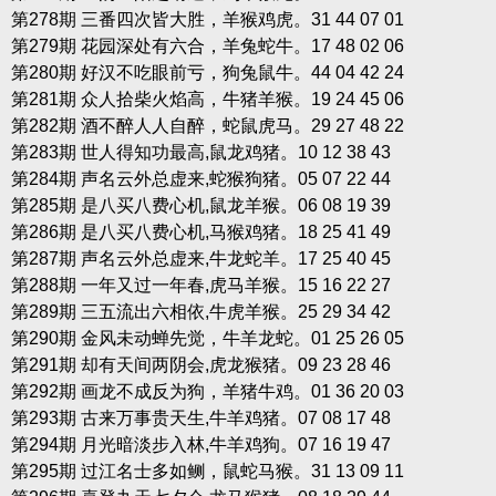
第278期 三番四次皆大胜，羊猴鸡虎。31 44 07 01
第279期 花园深处有六合，羊兔蛇牛。17 48 02 06
第280期 好汉不吃眼前亏，狗兔鼠牛。44 04 42 24
第281期 众人拾柴火焰高，牛猪羊猴。19 24 45 06
第282期 酒不醉人人自醉，蛇鼠虎马。29 27 48 22
第283期 世人得知功最高,鼠龙鸡猪。10 12 38 43
第284期 声名云外总虚来,蛇猴狗猪。05 07 22 44
第285期 是八买八费心机,鼠龙羊猴。06 08 19 39
第286期 是八买八费心机,马猴鸡猪。18 25 41 49
第287期 声名云外总虚来,牛龙蛇羊。17 25 40 45
第288期 一年又过一年春,虎马羊猴。15 16 22 27
第289期 三五流出六相依,牛虎羊猴。25 29 34 42
第290期 金风未动蝉先觉，牛羊龙蛇。01 25 26 05
第291期 却有天间两阴会,虎龙猴猪。09 23 28 46
第292期 画龙不成反为狗，羊猪牛鸡。01 36 20 03
第293期 古来万事贵天生,牛羊鸡猪。07 08 17 48
第294期 月光暗淡步入林,牛羊鸡狗。07 16 19 47
第295期 过江名士多如鲗，鼠蛇马猴。31 13 09 11