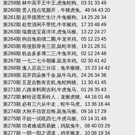
第259期 林中高手王中王,虎兔蛇狗。03 31 33 49
第260期 贵人指点笔颜开，牛猪虎兔。48 04 43 20
第261期 起早摸黑忙生计,牛兔猴狗。14 25 26 34
第262期 处世清闲不带忧,牛羊猴鸡。17 33 48 49
第263期 瑞鹿送宝喜洋洋,虎兔马猴。13 22 24 27
第264期 狗后兔前绕二圈,牛龙羊鸡。05 12 23 45
第265期 暗侵肌骨丧三层,鼠蛇羊猪。19 21 28 31
第266期 机会多多博二三,牛兔羊鸡。02 12 24 48
第267期 一七二七今期爆,鼠龙羊鸡。02 30 41 42
第268期 逢人且说三分话，兔羊猴猪。15 23 14 42
第269期 花开四朵换千金,鼠牛马鸡。24 26 34 36
第270期 五是吉数有玄机,兔蛇狗猪。11 30 41 45
第271期 八路来料两吉利,牛虎兔马。01 26 35 43
第272期 解铃还需系铃人，龙猴虎猪。44 16 01 46
第273期 必有三六从中走，蛇牛马虎。13 36 16 44
第274期 大秋不信皆后悔,鼠兔马猴。09 16 17 29
第275期 不妨一试吼四七,牛虎马猴。03 14 31 49
第276期 功者难成而易败，鸡鼠兔牛。08 40 03 29
第277期 一阴一阳之谓道，鸡羊猴龙。10 08 19 34