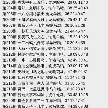
第203期 春风中有三五码，龙鸡蛇牛。28 08 11 40
第204期 看好二九明中取，蛇羊马猪。38 25 40 43
第205期 一八今期将欲出,兔龙羊猴。06 22 40 47
第206期 画鬼容易画人难，龙马蛇猴。25 42 14 31
第207期 真命天子下凡尘,兔蛇马鸡。06 10 21 28
第208期 一朝登天鸡犬鸣,鼠龙马猪。23 44 46 47
第209期 买卖不成仁义在，蛇鼠羊猴。15 22 19 29
第210期 一二出码六伴随,鼠羊猴狗。10 30 34 39
第211期 大秋不信皆后悔，蛇兔虎猪。11 12 32 34
第212期 树倒孙散难相聚，虎兔狗猪。19 09 08 48
第213期 一步一步慢慢爬，羊猪马鸡。42 49 30 41
第214期 血泪交和滋淋淋，狗虎马鸡。03 09 17 08
第215期 英雄无用武之地，蛇狗鸡马。47 45 04 31
第216期 却有八戒义相助,鼠蛇马狗。11 14 21 43
第217期 五百年前一家人,鼠虎蛇猪。03 30 36 45
第218期 灵码一七显现见,牛马羊猴。10 18 23 43
第219期 吕端大事不糊涂，虎牛蛇马。30 48 19 15
第220期 机会多多博二三,牛羊猴狗。07 12 27 41
第221期 真命天子下凡尘，猴马鼠虎。44 39 09 08