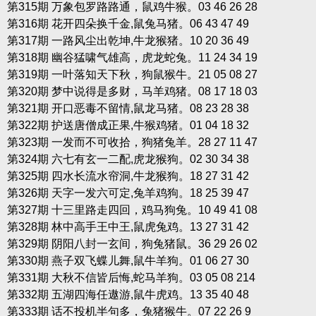
第315期 万象包罗路路通，鼠鸡牛猴。03 46 26 28
第316期 花开四朵换千金,鼠兔马猪。06 43 47 49
第317期 一路风尘出乾坤,牛龙猴猪。10 20 36 49
第318期 幽谷猛啸气雄高，虎龙蛇兔。11 24 34 19
第319期 一叶落知天下秋，狗鼠猴牛。21 05 08 27
第320期 梦中说得是多财，马羊鸡猪。08 17 18 03
第321期 开口恶毒不留情,鼠龙马猪。08 23 28 38
第322期 护送唐僧成正果,牛猴鸡猪。01 04 18 32
第323期 一发而不可收拾，狗猪兔羊。28 27 11 47
第324期 六七有玄一二配,虎龙猴狗。02 30 34 38
第325期 四水长流水帘洞,牛龙猴狗。18 27 31 42
第326期 天字一发六可定,兔羊鸡狗。18 25 39 47
第327期 十三里路走四回，鸡马狗兔。10 49 41 08
第328期 林中高手王中王,鼠虎兔鸡。13 27 31 42
第329期 阴阳八封一玄间，狗兔猪鼠。36 29 26 02
第330期 燕子双飞蝶儿舞,鼠牛羊狗。01 06 27 30
第331期 大秋不信皆后悔,蛇马羊狗。03 05 08 214
第332期 五湖四海任遨游,鼠牛虎鸡。13 35 40 48
第333期 话不投机半句多，兔猪猴牛。07 22 26 9