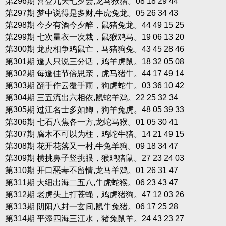
第296期 喜登九天七夕会,龙马猴猪。08 18 29 44
第297期 梦中说得是多财,牛虎兔龙。05 26 34 43
第298期 今夕有酒今夕醉，鼠猪兔龙。44 49 15 25
第299期 七次量衣一次裁，鼠猴鸡马。19 06 13 20
第300期 龙虎相争鸡鼠亡，马猪狗兔。43 45 28 46
第301期 逢人只说三分话，鸡羊虎鼠。18 32 05 08
第302期 每逢佳节倍思亲，虎马猪牛。44 17 49 14
第303期 翻手作云覆手雨，狗虎蛇牛。03 36 10 42
第304期 三五流出六相依,鼠蛇羊鸡。22 25 32 34
第305期 过江名士多如鲫，狗羊兔虎。48 05 39 33
第306期 七石八焦各一方,龙蛇马猴。01 05 30 41
第307期 腐木不可以为柱，鸡蛇牛猪。14 21 49 15
第308期 花开花落又一村,牛兔羊狗。09 18 34 47
第309期 横挑鼻子竖挑眼，猴鸡猪鼠。27 23 24 03
第310期 开口恶毒不留情,龙马羊鸡。01 26 31 47
第311期 大细出海二五八,牛虎蛇猴。06 23 43 47
第312期 老虎头上打苍蝇，鸡虎猪狗。47 12 03 26
第313期 阴阳八封一玄间,鼠牛兔猪。06 17 25 28
第314期 平添四海三江水，猪兔鼠羊。24 43 23 27