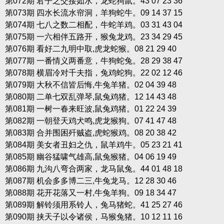
第072期 君子之交接如水，龙蛇狗鼠。43 07 23 36
第073期 四水长流水帘洞，羊狗蛇牛。09 14 37 15
第074期 七八之数二相配，牛蛇羊鸡。03 31 43 04
第075期 一六相伴五路开，猴兔龙鸡。23 34 29 45
第076期 看好二九明中取,虎龙蛇猴。08 21 29 40
第077期 一番情义两番意，牛狗蛇兔。28 29 38 47
第078期 横眉冷对千夫指，兔鸡蛇狗。22 02 12 46
第079期 大秋不信皆后悔,牛兔羊猪。02 04 39 48
第080期 二单七双乱弹琴,鼠兔鸡猪。12 14 43 48
第081期 一树一春来旺波,鼠兔鸡猪。01 22 24 39
第082期 一朝登天鸡犬鸣,虎龙猴狗。07 41 47 48
第083期 合并围困歼贼盗,虎蛇猴鸡。08 20 38 42
第084期 美女者丑妇之仇，鼠羊鸡牛。05 23 21 41
第085期 幽谷猛啸气雄高,鼠兔猴猪。04 06 19 49
第086期 九沟八弯合两家，龙马鼠兔。44 01 48 18
第087期 机会多多博二三,牛兔龙马。12 28 30 46
第088期 花开花落又一村,牛兔羊狗。09 18 34 47
第089期 解铃须用系铃人，兔马猪蛇。41 25 27 46
第090期 挟天子以令诸侯，马猴兔猪。10 12 11 16