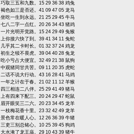
单 巧取三五和九数。15 29 36 38 鸡兔
双 褐色如三是否还。41 09 47 05 龙马
单 坐吃一生到永远。21 25 29 45 牛马
单 七八二字一点红。20 26 34 43 猪鸡
单 一片光明开觉路。15 24 29 49 兔猴
双 上你接六快了到。39 41 34 11 兔蛇
双 几乎其二卡时长。01 32 37 24 鸡龙
单 初生之犊不畏虎。39 04 40 28 兔龙
单 吃小亏占大便宜。32 49 21 38 鼠狗
单 中观猪同甘共苦。09 11 20 35 虎蛇
单 二话不说大行动。43 16 28 41 马鸡
双 一年之计在于春。21 02 11 12 羊猴
双 四三相连二八伴。25 29 41 49 猪马
单 上有四来下配三。20 24 29 47 蛇鼠
单 眉开眼笑三二六。20 23 34 45 龙羊
单 一枝梅花香十里。23 32 42 49 龙羊
双 景色常在暖人心。12 26 36 39 牛猪
单 三吏三别总铭心。10 25 39 45 狗鸡
单 大水淹了龙王庙。29 10 43 39 猪牛