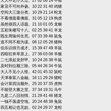
双 大人不记小人过。27 02 06 14 牛猪
双 家丑不可向外扬。10 22 31 40 鸡猪
单 空间大三圾分类。10 29 21 14 蛇龙
单 不看僧面看佛面。31 05 12 19 狗虎
双 虽然很四人话题。21 10 01 05 龙猴
单 五彩朱楼写十八。02 25 39 41 羊龙
单 既生周瑜何生亮。07 33 39 46 鼠兔
双 道不同不相为谋。08 12 05 28 猪狗
单 伯乐识得方成才。15 39 47 49 羊鼠
单 四暗狂奔草原上。27 39 03 08 羊猴
双 二七浪起龙舒甲。10 24 26 38 牛鼠
双 及时到位额三除。05 44 26 34 牛鼠
双 大人不见小人怪。42 01 45 32 鼠蛇
双 天津泰富八金融。16 11 29 26 猪蛇
单 会计算四法额外。25 20 37 35 虎狗
单 不能登大雅之堂。37 34 19 31 马牛
双 九是二八旧别情。21 29 41 46 猪龙
单 一钱不落虚空地。20 24 48 38 兔鼠
单 四五相让也无妨。02 24 29 37 龙蛇