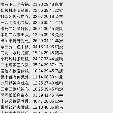
单 惟有下四少灾祸。21 23 29 48 鼠龙
双 却教桃李听笙歌。23 36 39 41 鸡猴
双 打落牙齿和血吞。02 07 20 18 兔羊
单 三六同春七共庆。02 26 35 41 牛猪
双 卡死二姐第好位。06 31 30 45 虎鼠
单 本期二六来出头。12 25 39 48 兔虎
单 出师未捷身先死。26 29 34 41 羊猴
单 拿三分白色中格。04 13 14 03 鸡虎
单 门前白水对龙窟。15 24 29 48 猪马
双 小巧玲珑多用机。24 27 33 44 虎狗
双 二七离家三六回。05 24 29 37 牛马
双 爱咬衣物爱偷粮。10 24 29 45 马虎
双 见十都有你见外。11 14 08 30 牛龙
双 龙马精神今犹在。12 25 27 40 猴狗
单 三吏三别总铭心。10 25 39 45 狗鸡
双 两耳长长穿白衣。03 39 41 45 马牛
双 十赌必输是养透。40 47 28 06 虎牛
双 带着铃铛去做贼。12 13 48 36 蛇马