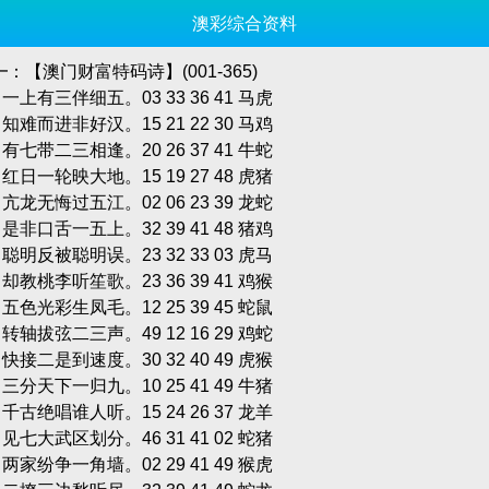
澳彩综合资料
：【澳门财富特码诗】(001-365)
单 一上有三伴细五。03 33 36 41 马虎
双 知难而进非好汉。15 21 22 30 马鸡
单 有七带二三相逢。20 26 37 41 牛蛇
双 红日一轮映大地。15 19 27 48 虎猪
单 亢龙无悔过五江。02 06 23 39 龙蛇
双 是非口舌一五上。32 39 41 48 猪鸡
单 聪明反被聪明误。23 32 33 03 虎马
双 却教桃李听笙歌。23 36 39 41 鸡猴
单 五色光彩生凤毛。12 25 39 45 蛇鼠
双 转轴拔弦二三声。49 12 16 29 鸡蛇
单 快接二是到速度。30 32 40 49 虎猴
双 三分天下一归九。10 25 41 49 牛猪
单 千古绝唱谁人听。15 24 26 37 龙羊
双 见七大武区划分。46 31 41 02 蛇猪
双 两家纷争一角墙。02 29 41 49 猴虎