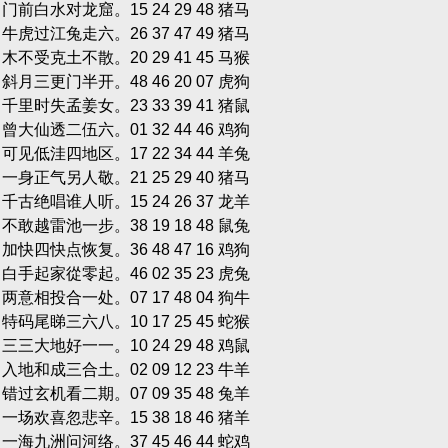
单 门前白水对龙窟。15 24 29 48 猪马
单 牛虎过江兔走六。26 37 47 49 猪马
单 木不受克土不散。20 29 41 45 马猴
单 斜月三更门半开。48 46 20 07 虎狗
双 千里时失孟姜女。23 33 39 41 猪鼠
单 曾大仙透二伍六。01 32 44 46 鸡狗
双 可见低洼四地区。17 22 34 44 羊兔
单 一身正气另人敬。21 25 29 40 猪马
单 千古绝唱谁人听。15 24 26 37 龙羊
单 不敢越雷池一步。38 19 18 48 鼠兔
双 加快四快点恢复。36 48 47 16 鸡狗
单 白手起家從零起。46 02 35 23 虎兔
双 两意相投合一处。07 17 48 04 狗牛
单 特码尾睇三六八。10 17 25 45 蛇猴
双 三三大地好一一。10 24 29 48 鸡鼠
单 入地和成三合土。02 09 12 23 牛羊
双 错过玄机看二期。07 09 35 48 兔羊
双 一场欢喜忽悲辛。15 38 18 46 猪羊
双 一海九洲问河络。37 45 46 44 蛇鸡