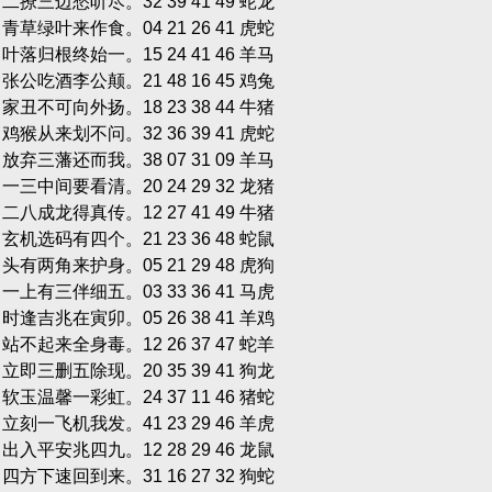
单 二撩三边愁听尽。32 39 41 49 蛇龙
双 青草绿叶来作食。04 21 26 41 虎蛇
单 叶落归根终始一。15 24 41 46 羊马
双 张公吃酒李公颠。21 48 16 45 鸡兔
单 家丑不可向外扬。18 23 38 44 牛猪
双 鸡猴从来划不问。32 36 39 41 虎蛇
双 放弃三藩还而我。38 07 31 09 羊马
双 一三中间要看清。20 24 29 32 龙猪
双 二八成龙得真传。12 27 41 49 牛猪
单 玄机选码有四个。21 23 36 48 蛇鼠
双 头有两角来护身。05 21 29 48 虎狗
单 一上有三伴细五。03 33 36 41 马虎
双 时逢吉兆在寅卯。05 26 38 41 羊鸡
双 站不起来全身毒。12 26 37 47 蛇羊
单 立即三删五除现。20 35 39 41 狗龙
单 软玉温馨一彩虹。24 37 11 46 猪蛇
双 立刻一飞机我发。41 23 29 46 羊虎
单 出入平安兆四九。12 28 29 46 龙鼠
单 四方下速回到来。31 16 27 32 狗蛇