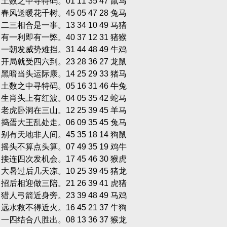
双 土数之中寻特码。01 11 35 47 鼠马
双 春风送暖花千树。45 05 47 28 兔马
单 二三相合是一事。13 34 10 49 马猪
单 有一利即有一弊。40 37 12 31 猪猴
单 一朝发威势难挡。31 44 48 49 牛鸡
双 开局就受四六到。23 28 36 27 龙鼠
双 黑暗当头运际康。14 25 29 33 猪马
双 土数之中寻特码。05 16 31 46 牛兔
双 生肖头上有红波。04 05 35 42 蛇马
双 老虎卧洞在三山。12 25 39 45 羊马
单 捣蛋大王乱处走。06 09 35 45 兔马
双 别有天地非人间。45 35 18 14 狗鼠
单 摇头不算点头算。07 49 35 19 鸡牛
单 接连四次发机会。17 45 46 30 猴虎
单 大暑过后几天凉。10 25 39 45 猪龙
单 招后相迎做三陪。21 26 39 41 虎猪
双 猎人弓箭近身旁。23 39 48 49 马鸡
双 远水救不得近火。16 45 21 37 牛狗
双 一四结合八胜出。08 13 36 37 猴龙