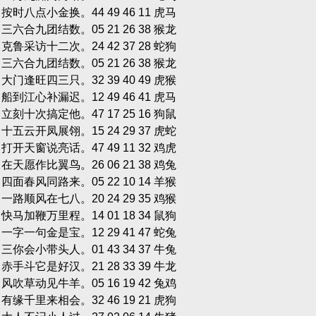
单 按时八点小金换。44 49 46 11 虎马
双 三六合九团结数。05 21 26 38 猴龙
双 克鲁采访十二次。24 42 37 28 蛇狗
双 三六合九团结数。05 21 26 38 猴龙
双 大门逢旺四三只。32 39 40 49 虎猴
单 船到江心补漏迟。12 49 46 41 虎马
单 立刻十次搞定他。47 17 25 16 狗鼠
单 十五云开凤展翎。15 24 29 37 虎蛇
双 打开天窗说亮话。47 49 11 32 鸡虎
双 在天愿作比翼鸟。26 06 21 38 鸡兔
单 四面春风同路来。05 22 10 14 羊猴
单 一路顺风在七八。20 24 29 35 鸡猴
双 快马加鞭万里程。14 01 18 34 鼠狗
单 一字一句金是宝。12 29 41 47 蛇兔
单 三你会小带头人。01 43 34 37 牛兔
双 赤手斗它是好汉。21 28 33 39 牛龙
单 风吹草动见牛羊。05 16 19 42 兔鸡
双 有缘千里来相会。32 46 19 21 虎狗