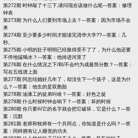
第272期 时钟敲了十三下,请问现在该做什么呢---答案：修理
钟表
第273期 为什么人们要到市场上去？---答案：因为市场不会
来
第274期 至少要多少时间才能读完清华大学??---答案：几
秒。
第275期 小明的肚子明明已经胀得受不了了，为什么他还要
不停地猛喝水？---答案：他掉进河里了
第276期 在什么情况之下/和/不会约为成最简分数？---答案：
写在五线谱上面
第277期 阿忠结婚好几年了，却没生下一个孩子，这是为什
么？---答案：他生的是双胞胎
第278期 油漆工的徒弟叫啥？---答案：好色之徒
第279期 什么时候时钟会响下？---答案：坏的时候
第280期 你只要叫它的名字就会把它破坏，它是什么？---答
案：沉默
第281期 老师和牧师有一个共同点，你知道是什么吗？---答
案：同样拥有让人睡觉的功夫