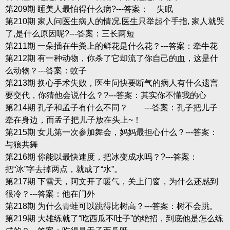
第209期 睡美人最怕得什么病?---答案： 失眠
第210期 家人问医生病人的情况,医生只举起个手指, 家人就哭
了,是什么原因呢?---答案：三长两短
第211期 一朵插在牛粪上的鲜花是什么花？---答案：牵牛花
第212期 有一种动物，你杀了它却流了你自己的血，这是什
么动物？---答案：蚊子
第213期 换心手术失败，医生问快要断气的病人有什么遗言
要交代，你猜他会说什么？?---答案：其实你不懂我的心
第214期 孔子和孟子有什么不同？ ---答案：孔子把儿子
牵在身边，而孟子把儿子放在头上~！
第215期 女儿第一次参加舞会，妈妈最担心什么？---答案：
与狼共舞
第216期 你能以最快速度，把冰变成水吗？?---答案：
把“冰”字去掉两点，就成了“水”。
第217期 下雪天，阿文开了暖气，关上门窗，为什么还感到
很冷？---答案：他在门外
第218期 为什么青蛙可以跳得比树高？---答案：树不会跳。
第219期 大雄练就了“吃西瓜不吐子”的绝招，到底他是怎么练