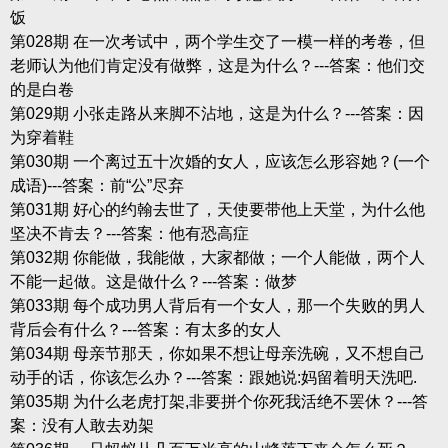
饭
第028期 在一次考试中，两个学生交了一模一样的考卷，但
老师认为他们肯定没有做弊，这是为什么？---答案：他们交
的是白卷
第029期 小张走路从来脚不沾地，这是为什么？---答案：因
为穿着鞋
第030期 一个离过五十次婚的女人，应该怎么形容她？(一个
成语)---答案：前“公”尽弃
第031期 好心的约翰去世了，天使要带他上天堂，为什么他
坚决不肯去？---答案：他有恐高症
第032期 你能做，我能做，大家都做；一个人能做，两个人
不能一起做。这是做什么？---答案：做梦
第033期 每个成功男人背后有一个女人，那一个失败的男人
背后会有什么？---答案：有太多的女人
第034期 母亲节那天，你如果不想让母亲洗碗，又不想自己
动手的话，你该怎么办？---答案：跟她说:妈留着明天洗吧.
第035期 为什么老虎打架,非要拼个你死我活绝不罢休？---答
案：没有人敢去劝架