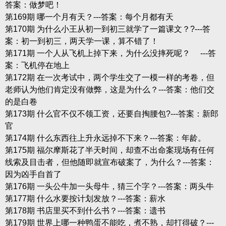
答案：做梦吧！
第169期 哪一个月有天？---答案：每个月都有天
第170期 为什么小王从初一到初三就学了一篇课文？?---答
案：初一到初三，两天学一课，算不错了！
第171期 一个人从飞机上掉下来，为什么没摔死呢？ ---答
案：飞机停在地上
第172期 在一次考试中，两个学生交了一模一样的考卷，但
老师认为他们肯定没有做弊，这是为什么？---答案：他们交
的是白卷
第173期 什么官不仅不领工资，还要自掏腰包?---答案：新郎
官
第174期 什么东西往上升永远掉不下来？---答案：年龄。
第175期 福尔摩斯花了半天时间，却查不出命案现场有任何
线索及目击者，但他随即就宣布破案了，为什么？---答案：
因为凶手自首了
第176期 一头公牛加一头母牛，猜三个字？---答案：两头牛
第177期 什么水要按计划发放？---答案：薪水
第178期 书店里买不到什么书？---答案：遗书
第179期 世界上哪一种鸭蛋不能吃，煮不熟，却打得破？---