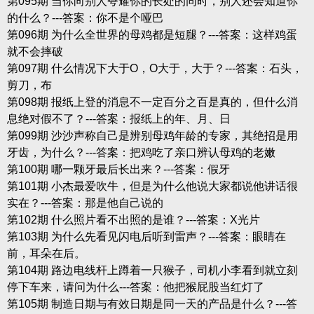
第095期 当你向别人夸耀你的长处的同时，别人还会知道你
的什么？---答案：你不是个哑巴
第096期 为什么全世界的母鸡都是短腿？---答案：这样鸡蛋
就不会摔破
第097期 什么情况下大于O，O大于，大于？---答案：石头，
剪刀，布
第098期 报纸上登的消息不一定百分之百是真的，但什么消
息绝对假不了？---答案：报纸上的年、月、日
第099期 沙沙声称自己是辨别母鸡年龄的专家，其绝招是用
牙齿，为什么？---答案：把鸡吃了亲口辨认母鸡的老嫩
第100期 哪一颗牙最后长出来？---答案：假牙
第101期 小杰最爱吹牛，但是为什么他说大家都说他讲话很
实在？---答案：那是他自己说的
第102期 什么照片看不出照的是谁？---答案：X光片
第103期 为什么先看见闪电后听到雷声？---答案：眼睛在
前，耳朵在后。
第104期 路边电线杆上蹲着一只猴子，司机小李看到就立刻
停下车来，请问为什么---答案：他把猴屁股当红灯了
第105期 制造日期与有效日期是同一天的产品是什么？---答