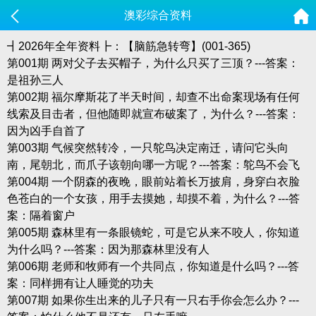
澳彩综合资料
┫2026年全年资料┣：【脑筋急转弯】(001-365)
第001期 两对父子去买帽子，为什么只买了三顶？---答案：
是祖孙三人
第002期 福尔摩斯花了半天时间，却查不出命案现场有任何
线索及目击者，但他随即就宣布破案了，为什么？---答案：
因为凶手自首了
第003期 气候突然转冷，一只鸵鸟决定南迁，请问它头向
南，尾朝北，而爪子该朝向哪一方呢？---答案：鸵鸟不会飞
第004期 一个阴森的夜晚，眼前站着长万披肩，身穿白衣脸
色苍白的一个女孩，用手去摸她，却摸不着，为什么？---答
案：隔着窗户
第005期 森林里有一条眼镜蛇，可是它从来不咬人，你知道
为什么吗？---答案：因为那森林里没有人
第006期 老师和牧师有一个共同点，你知道是什么吗？---答
案：同样拥有让人睡觉的功夫
第007期 如果你生出来的儿子只有一只右手你会怎么办？---