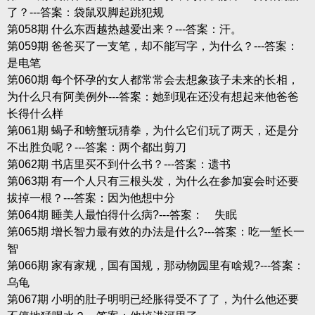
了？---答案：袋鼠双脚起跳犯规
第058期 什么东西越热越爱出来？---答案：汗。
第059期 爸爸买了一支笔，却不能写字，为什么？---答案：
是电笔
第060期 每个怀孕的女人都常常会去想象孩子未来的长相，
为什么只有阿美例外---答案：她到现在还没有想起来他爸爸
长得什么样
第061期 蝎子和螃蟹玩猜拳，为什么它们玩了两天，还是分
不出胜负呢？---答案：两个都出剪刀
第062期 书店里买不到什么书？---答案：遗书
第063期 有一个人只有三根头发，为什么在参加宴会时还要
拔掉一根？---答案：因为他想中分
第064期 睡美人最怕得什么病?---答案： 失眠
第065期 增长智力最有效的办法是什么?---答案：吃一堑长一
智
第066期 家有家规，国有国规，那动物园里有啥规?---答案：
乌龟
第067期 小明的肚子明明已经胀得受不了了，为什么他还要