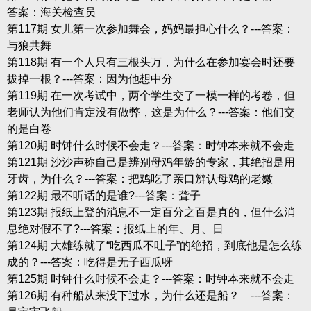
答案：海关检查员
第117期 女儿第一次参加舞会，妈妈最担心什么？---答案：
与狼共舞
第118期 有一个人只有三根头万，为什么在参加宴会时还要
拔掉一根？---答案：因为他想中分
第119期 在一次考试中，两个学生交了一模一样的考卷，但
老师认为他们肯定没有做弊，这是为什么？---答案：他们交
的是白卷
第120期 时钟什么时候不会走？---答案：时钟本来就不会走
第121期 沙沙声称自己是辨别母鸡年龄的专家，其绝招是用
牙齿，为什么？---答案：把鸡吃了亲口辨认母鸡的老嫩
第122期 最不听话的是谁?---答案：聋子
第123期 报纸上登的消息不一定百分之百是真的，但什么消
息绝对假不了?---答案：报纸上的年、月、日
第124期 大雄练就了“吃西瓜不吐子”的绝招，到底他是怎么练
成的？---答案：吃得是无子西瓜呀
第125期 时钟什么时候不会走？---答案：时钟本来就不会走
第126期 有种船从来没下过水，为什么还是船？ ---答案：