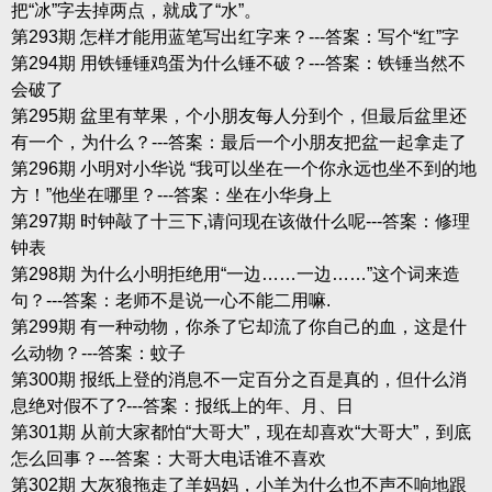
把“冰”字去掉两点，就成了“水”。
第293期 怎样才能用蓝笔写出红字来？---答案：写个“红”字
第294期 用铁锤锤鸡蛋为什么锤不破？---答案：铁锤当然不
会破了
第295期 盆里有苹果，个小朋友每人分到个，但最后盆里还
有一个，为什么？---答案：最后一个小朋友把盆一起拿走了
第296期 小明对小华说 “我可以坐在一个你永远也坐不到的地
方！”他坐在哪里？---答案：坐在小华身上
第297期 时钟敲了十三下,请问现在该做什么呢---答案：修理
钟表
第298期 为什么小明拒绝用“一边……一边……”这个词来造
句？---答案：老师不是说一心不能二用嘛.
第299期 有一种动物，你杀了它却流了你自己的血，这是什
么动物？---答案：蚊子
第300期 报纸上登的消息不一定百分之百是真的，但什么消
息绝对假不了?---答案：报纸上的年、月、日
第301期 从前大家都怕“大哥大”，现在却喜欢“大哥大”，到底
怎么回事？---答案：大哥大电话谁不喜欢
第302期 大灰狼拖走了羊妈妈，小羊为什么也不声不响地跟