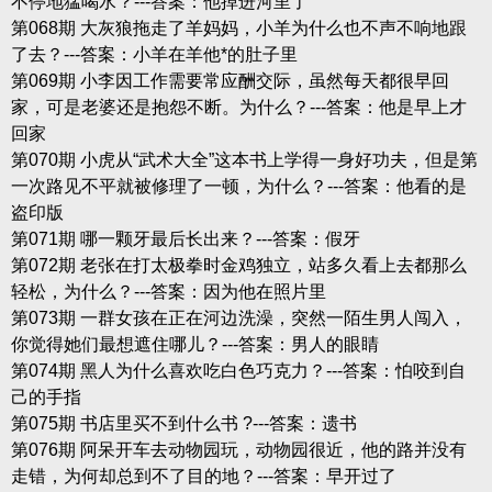
不停地猛喝水？---答案：他掉进河里了
第068期 大灰狼拖走了羊妈妈，小羊为什么也不声不响地跟
了去？---答案：小羊在羊他*的肚子里
第069期 小李因工作需要常应酬交际，虽然每天都很早回
家，可是老婆还是抱怨不断。为什么？---答案：他是早上才
回家
第070期 小虎从“武术大全”这本书上学得一身好功夫，但是第
一次路见不平就被修理了一顿，为什么？---答案：他看的是
盗印版
第071期 哪一颗牙最后长出来？---答案：假牙
第072期 老张在打太极拳时金鸡独立，站多久看上去都那么
轻松，为什么？---答案：因为他在照片里
第073期 一群女孩在正在河边洗澡，突然一陌生男人闯入，
你觉得她们最想遮住哪儿？---答案：男人的眼睛
第074期 黑人为什么喜欢吃白色巧克力？---答案：怕咬到自
己的手指
第075期 书店里买不到什么书 ?---答案：遗书
第076期 阿呆开车去动物园玩，动物园很近，他的路并没有
走错，为何却总到不了目的地？---答案：早开过了