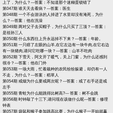
上了，为什么？---答案：不知道那个迷糊蛋锁错了
第047期 谁天天去看病？---答案：医生
第048期 一个不会游泳的人掉进了水里却没有淹死，为什
么？---答案：他在洗澡
第049期 两对父子去买帽子，为什么只买了三顶？---答案：
是祖孙三人
第050期 什么东西往上升永远掉不下来？---答案：年龄。
第051期 一只瞎了左眼的山羊,在它左边有一块牛肉,在它右边
有一块猪肉,请问它吃哪一块？---答案：山羊不吃肉
第052期 下雪天，阿文开了暖气，关上门窗，为什么还感到
很冷？---答案：他在门外
第053期 一场大雨，忙着栽种的农民纷纷躲避，却仍有一人
不走，为什么？---答案：稻草人
第054期 戒烟为什么要戒两次呢？---答案：戒了右手还是戒
左手
第055期 青蛙为什么能跳得比树高?--- 答案：树不会跳
第056期 时钟敲了十三下,请问现在该做什么呢---答案：修理
钟表
第057期 袋鼠和猴子参加跳高比赛，为什么猴子一开始就赢