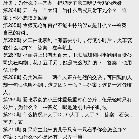
牙齿，为什么？---答案：把鸡吃了亲口辨认母鸡的老嫩
第264期 天上有十个太阳，为什么后翼只射下九个？---答
案：他不想摸黑回家
第265期 牧师无论如何都不能主持的仪式是什么？---答案：
自已的葬礼
第266期 火车由北京到上海需要小时，行使小时后，火车该
在什么地方？---答案：在车轨上
第267期 小丽身上只有五百元，下班后却和同事跑到百货公
司疯狂购物，花了五千元，她是怎么做到的？---答案：他用
信用卡
第268期 公共汽车上，两个人正在热烈的交谈，可围观的人
却一句话也听不到，这是因为什么？---答案：这是一对聋哑
人。
第269期 爱吃零食的小王体重最重时有公斤，但最轻时只有
公斤，为什么？ ---答案：哪是她刚出生的时候
第270期 什么情况下大于O，O大于，大于？---答案：石头，
剪刀，布
第271期 如果你生出来的儿子只有一只右手你会怎么办？---
答案：怕什么他不是还有一只左手嘛