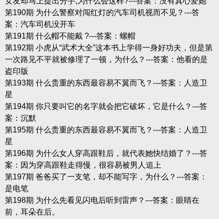
女友却马上提出分手,为什么会这样?---答案：没有真心爱她
第190期 为什么警察对闯红灯的汽车司机视而不见？---答
案：汽车司机没开车
第191期 什么帽不能戴 ?---答案：螺帽
第192期 小虎从“武术大全”这本书上学得一身好功夫，但是第
一次路见不平就被修理了一顿，为什么？---答案：他看的是
盗印版
第193期 什么贵重的东西最容易不翼而飞？---答案：人造卫
星
第194期 你只要叫它的名字就会把它破坏，它是什么？---答
案：沉默
第195期 什么贵重的东西最容易不翼而飞？---答案：人造卫
星
第196期 为什么女人穿高跟鞋后，就代表她快结婚了？---答
案：因为穿高跟鞋走得慢，很容易被男人追上
第197期 爸爸买了一支笔，却不能写字，为什么？---答案：
是电笔
第198期 为什么先看见闪电后听到雷声？---答案：眼睛在
前，耳朵在后。