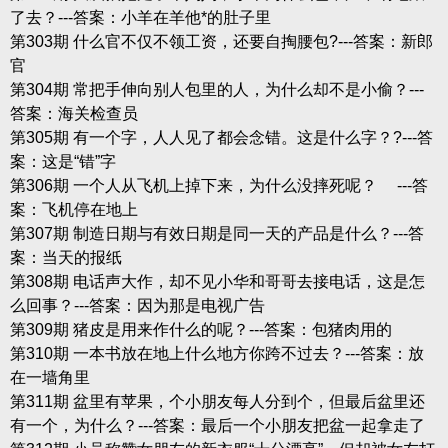
了去？---答案：小羊在羊他*的肚子里
第303期 什么官不仅不领工资，还要自掏腰包?---答案：新郎
官
第304期 常把手伸向别人包里的人，为什么却不是小偷？---
答案：海关检查员
第305期 有一个字，人人见了都会念错。这是什么字？?---答
案：这是“错”字
第306期 一个人从飞机上掉下来，为什么没摔死呢？ ---答
案：飞机停在地上
第307期 制造日期与有效日期是同一天的产品是什么？---答
案：当天的报纸
第308期 电话声大作，却不见小华和哥哥去接电话，这是怎
么回事？---答案：因为那是电视广告
第309期 猪皮是用来作什么的呢？---答案：包猪肉用的
第310期 一本书放在地上什么地方你跨不过去？---答案：放
在一墙角里
第311期 盆里有苹果，个小朋友每人分到个，但最后盆里还
有一个，为什么？---答案：最后一个小朋友把盆一起拿走了