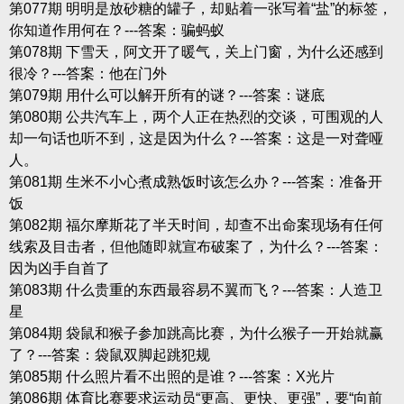
第077期 明明是放砂糖的罐子，却贴着一张写着“盐”的标签，
你知道作用何在？---答案：骗蚂蚁
第078期 下雪天，阿文开了暖气，关上门窗，为什么还感到
很冷？---答案：他在门外
第079期 用什么可以解开所有的谜？---答案：谜底
第080期 公共汽车上，两个人正在热烈的交谈，可围观的人
却一句话也听不到，这是因为什么？---答案：这是一对聋哑
人。
第081期 生米不小心煮成熟饭时该怎么办？---答案：准备开
饭
第082期 福尔摩斯花了半天时间，却查不出命案现场有任何
线索及目击者，但他随即就宣布破案了，为什么？---答案：
因为凶手自首了
第083期 什么贵重的东西最容易不翼而飞？---答案：人造卫
星
第084期 袋鼠和猴子参加跳高比赛，为什么猴子一开始就赢
了？---答案：袋鼠双脚起跳犯规
第085期 什么照片看不出照的是谁？---答案：X光片
第086期 体育比赛要求运动员“更高、更快、更强”，要“向前