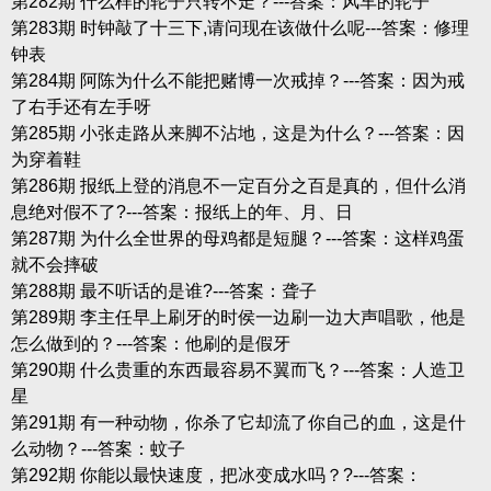
第282期 什么样的轮子只转不走？---答案：风车的轮子
第283期 时钟敲了十三下,请问现在该做什么呢---答案：修理
钟表
第284期 阿陈为什么不能把赌博一次戒掉？---答案：因为戒
了右手还有左手呀
第285期 小张走路从来脚不沾地，这是为什么？---答案：因
为穿着鞋
第286期 报纸上登的消息不一定百分之百是真的，但什么消
息绝对假不了?---答案：报纸上的年、月、日
第287期 为什么全世界的母鸡都是短腿？---答案：这样鸡蛋
就不会摔破
第288期 最不听话的是谁?---答案：聋子
第289期 李主任早上刷牙的时侯一边刷一边大声唱歌，他是
怎么做到的？---答案：他刷的是假牙
第290期 什么贵重的东西最容易不翼而飞？---答案：人造卫
星
第291期 有一种动物，你杀了它却流了你自己的血，这是什
么动物？---答案：蚊子
第292期 你能以最快速度，把冰变成水吗？?---答案：