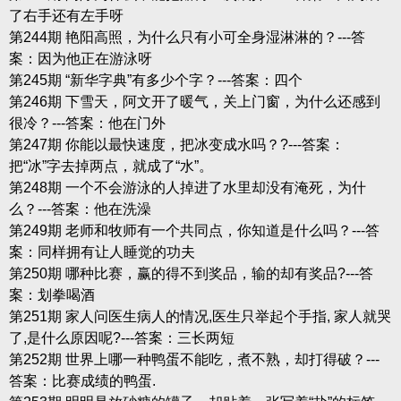
了右手还有左手呀
第244期 艳阳高照，为什么只有小可全身湿淋淋的？---答
案：因为他正在游泳呀
第245期 “新华字典”有多少个字？---答案：四个
第246期 下雪天，阿文开了暖气，关上门窗，为什么还感到
很冷？---答案：他在门外
第247期 你能以最快速度，把冰变成水吗？?---答案：
把“冰”字去掉两点，就成了“水”。
第248期 一个不会游泳的人掉进了水里却没有淹死，为什
么？---答案：他在洗澡
第249期 老师和牧师有一个共同点，你知道是什么吗？---答
案：同样拥有让人睡觉的功夫
第250期 哪种比赛，赢的得不到奖品，输的却有奖品?---答
案：划拳喝酒
第251期 家人问医生病人的情况,医生只举起个手指, 家人就哭
了,是什么原因呢?---答案：三长两短
第252期 世界上哪一种鸭蛋不能吃，煮不熟，却打得破？---
答案：比赛成绩的鸭蛋.