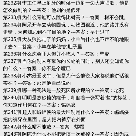
第232期 李主任早上刷牙的时侯一边刷一边大声唱歌，他是
怎么做到的？---答案：他刷的是假牙
第233期 为什么青蛙可以跳得比树高？---答案：树不会跳。
第234期 阿呆开车去动物园玩，动物园很近，他的路并没有
走错，为何却总到不了目的地？---答案：早开过了
第235期 大灰狼拖走了羊妈妈，小羊为什么也不声不响地跟
了去？---答案：小羊在羊他*的肚子里
第236期 什么虎会吓人但并不吃人？---答案：壁虎
第237期 当你向别人夸耀你的长处的同时，别人还会知道你
的什么？---答案：你不是个哑巴
第238期 小杰最爱吹牛，但是为什么他说大家都说他讲话很
实在？---答案：那是他自己说的
第239期 哪一种死法是一般死囚所欢迎的？---答案：老死
第240期 明明是放砂糖的罐子，却贴着一张写着“盐”的标签，
你知道作用何在？---答案：骗蚂蚁
第241期 超人和蝙蝠侠的最大区别是什么？---答案：蝙蝠侠
把内裤穿在里面，超人把内裤穿在外面
第242期 什么帽不能戴 ?---答案：螺帽
第243期 阿陈为什么不能把赌博一次戒掉？---答案：因为戒