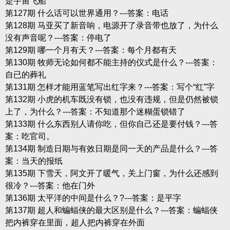
是宇宙飞船
第127期 什么话可以世界通用？---答案：电话
第128期 马亚买了新音响，电源开了录音带也放了，为什么
没有声音呢？---答案：停电了
第129期 哪一个月有天？---答案：每个月都有天
第130期 牧师无论如何都不能主持的仪式是什么？---答案：
自已的葬礼
第131期 怎样才能用蓝笔写出红字来？---答案：写个“红”字
第132期 小虎的机车既没有锁，也没有违规，但是仍然被锁
上了，为什么？---答案：不知道那个迷糊蛋锁错了
第133期 什么东西别人请你吃，但你自己还是要付钱？---答
案：吃官司。
第134期 制造日期与有效日期是同一天的产品是什么？---答
案：当天的报纸
第135期 下雪天，阿文开了暖气，关上门窗，为什么还感到
很冷？---答案：他在门外
第136期 太平洋的中间是什么？?---答案：是平字
第137期 超人和蝙蝠侠的最大区别是什么？---答案：蝙蝠侠
把内裤穿在里面，超人把内裤穿在外面