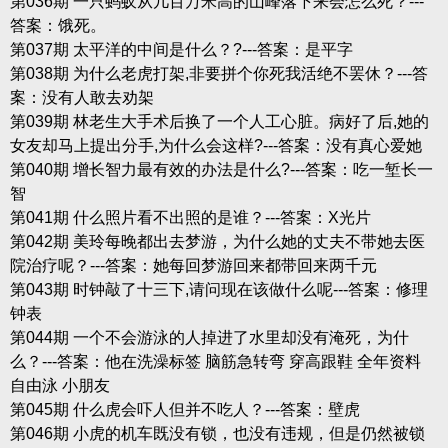
第036期 一只蚂蚁从几百万米高的山峰落下来会怎么死？---
答案：饿死。
第037期 太平洋的中间是什么？?---答案：是平字
第038期 为什么老虎打架,非要拼个你死我活绝不罢休？---答
案：没有人敢去劝架
第039期 林老生大手术后换了一个人工心脏。病好了后,她的
女友却马上提出分手,为什么会这样?---答案：没有真心爱她
第040期 增长智力最有效的办法是什么?---答案：吃一堑长一
智
第041期 什么照片看不出照的是谁？---答案：X光片
第042期 美玲每晚都出去梦游，为什么她的丈夫不带她去医
院治疗呢？---答案：她每回梦游回来都带回来两千元
第043期 时钟敲了十三下,请问现在该做什么呢---答案：修理
钟表
第044期 一个不会游泳的人掉进了水里却没有淹死，为什
么？---答案：他在洗澡标签 脑筋急转弯 穿高跟鞋 全年资料
自由泳 小朋友
第045期 什么虎会吓人但并不吃人？---答案：壁虎
第046期 小虎的机车既没有锁，也没有违规，但是仍然被锁