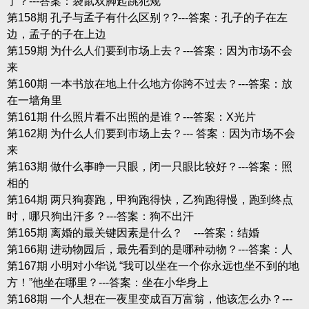
了？---答案：袋鼠双脚起跳犯规
第158期 孔子与孟子有什么区别？?---答案：孔子的子在左
边，孟子的子在上边
第159期 为什么人们要到市场上去？---答案：因为市场不会
来
第160期 一本书放在地上什么地方你跨不过去？---答案：放
在一墙角里
第161期 什么照片看不出照的是谁？---答案：X光片
第162期 为什么人们要到市场上去？--- 答案：因为市场不会
来
第163期 做什么事睁一只眼，闭一只眼比较好？---答案：照
相的
第164期 两只狗赛跑，甲狗跑得快，乙狗跑得慢，跑到终点
时，哪只狗出汗多？---答案：狗不出汗
第165期 离婚的最关键因素是什么？ ---答案：结婚
第166期 进动物园后，最先看到的是哪种动物？---答案：人
第167期 小明对小华说 “我可以坐在一个你永远也坐不到的地
方！”他坐在哪里？---答案：坐在小华身上
第168期 一个人想在一夜里变成百万富翁，他该怎么办？---