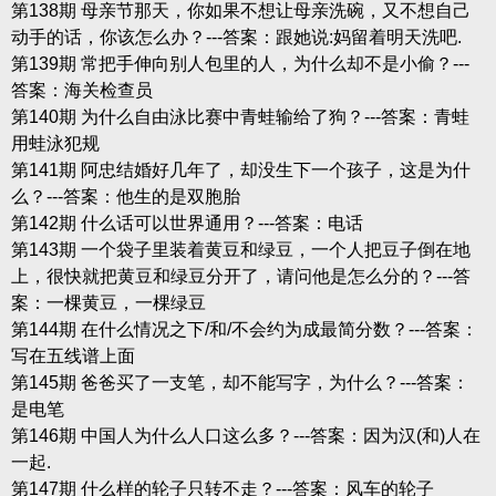
第138期 母亲节那天，你如果不想让母亲洗碗，又不想自己
动手的话，你该怎么办？---答案：跟她说:妈留着明天洗吧.
第139期 常把手伸向别人包里的人，为什么却不是小偷？---
答案：海关检查员
第140期 为什么自由泳比赛中青蛙输给了狗？---答案：青蛙
用蛙泳犯规
第141期 阿忠结婚好几年了，却没生下一个孩子，这是为什
么？---答案：他生的是双胞胎
第142期 什么话可以世界通用？---答案：电话
第143期 一个袋子里装着黄豆和绿豆，一个人把豆子倒在地
上，很快就把黄豆和绿豆分开了，请问他是怎么分的？---答
案：一棵黄豆，一棵绿豆
第144期 在什么情况之下/和/不会约为成最简分数？---答案：
写在五线谱上面
第145期 爸爸买了一支笔，却不能写字，为什么？---答案：
是电笔
第146期 中国人为什么人口这么多？---答案：因为汉(和)人在
一起.
第147期 什么样的轮子只转不走？---答案：风车的轮子