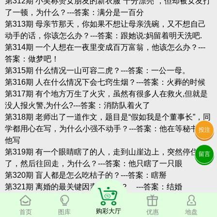
第312期 小吴称赞女朋友的新衣服“十分漂亮”，但却被女友打
了一顿，为什么？---答案：满分是一百分
第313期 母亲节那天，你如果不想让母亲洗碗，又不想自己
动手的话，你该怎么办？---答案：跟她说:妈留着明天洗吧.
第314期 一个人想在一夜里变成百万富翁，他该怎么办？---
答案：做梦吧！
第315期 什么情况一山可容二虎？---答案：一公一母。
第316期 人在什么情况下会七窍生烟？---答案：火葬的时候
第317期 有个地方万生了火灾，虽然有很多人在救火,但就是
没人报火警,为什么?---答案：消防队着火了
第318期 老师出了一道作文，题目是“假如我是个董事长”，同
学都用心在写，为什么小强不动手？---答案：他在等秘书替
投注
他写
第319期 有一个眼睛瞎了的人，走到山崖边上，突然停住
留言
了，然后往回走，为什么？---答案：他只瞎了一只眼
第320期 盲人都是怎么吃桔子的？---答案：瞎掰
第321期 离婚的最关键因素是什么？ ---答案：结婚
第322期 一个不会游泳的人掉进了水里却没有淹死，为什
么？---答案：他在洗澡
购彩大厅
首页
图库
优惠
地盘