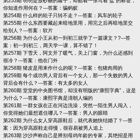
第253期 明明是放砂糖的罐子，却贴着一张写着“盐”的标签，
你知道作用何在？---答案：骗蚂蚁
第254期 什么样的轮子只转不走？---答案：风车的轮子
第255期 什么东西要藏起来暗地里用，用完之后再暗地里交
给别人？---答案：软片
第256期 为什么小王从初一到初三就学了一篇课文？?---答
案：初一到初三，两天学一课，算不错了！
第257期 下雪天，阿文开了暖气，关上门窗，为什么还感到
很冷？---答案：他在门外
第258期 猪皮是用来作什么的呢？---答案：包猪肉用的
第259期 每个成功男人背后有一个女人，那一个失败的男人
背后会有什么？---答案：有太多的女人
第260期 堂堂的中央图书馆，却没有明版的“康熙字典”，这是
为什么？---答案：康熙字典是清朝人编的
第261期 一群女孩在正在河边洗澡，突然一陌生男人闯入，
你觉得她们最想遮住哪儿？---答案：男人的眼睛
第262期 为什么女人穿高跟鞋后，就代表她快结婚了？---答
案：因为穿高跟鞋走得慢，很容易被男人追上
第263期 沙沙声称自己是辨别母鸡年龄的专家，其绝招是用