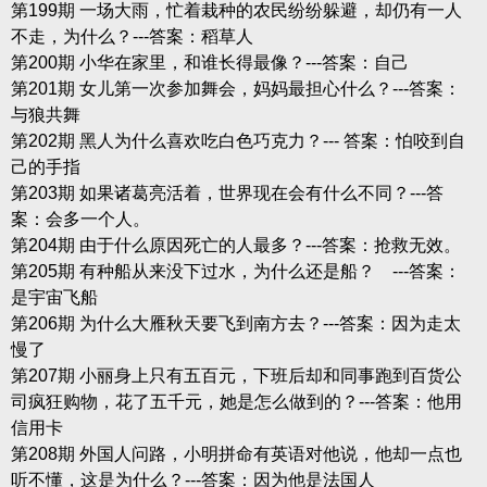
第199期 一场大雨，忙着栽种的农民纷纷躲避，却仍有一人
不走，为什么？---答案：稻草人
第200期 小华在家里，和谁长得最像？---答案：自己
第201期 女儿第一次参加舞会，妈妈最担心什么？---答案：
与狼共舞
第202期 黑人为什么喜欢吃白色巧克力？--- 答案：怕咬到自
己的手指
第203期 如果诸葛亮活着，世界现在会有什么不同？---答
案：会多一个人。
第204期 由于什么原因死亡的人最多？---答案：抢救无效。
第205期 有种船从来没下过水，为什么还是船？ ---答案：
是宇宙飞船
第206期 为什么大雁秋天要飞到南方去？---答案：因为走太
慢了
第207期 小丽身上只有五百元，下班后却和同事跑到百货公
司疯狂购物，花了五千元，她是怎么做到的？---答案：他用
信用卡
第208期 外国人问路，小明拼命有英语对他说，他却一点也
听不懂，这是为什么？---答案：因为他是法国人