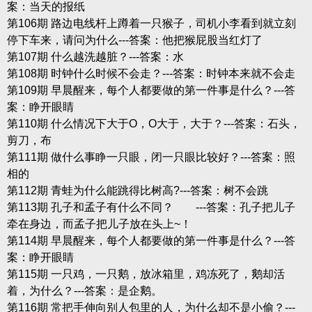
案：当天的报纸
第106期 路边电线杆上蹲着一只猴子，司机小李看到就立刻
停下车来，请问为什么---答案：他把猴屁股当红灯了
第107期 什么越洗越脏？---答案：水
第108期 时钟什么时候不会走？---答案：时钟本来就不会走
第109期 早晨醒来，每个人都要做的第一件事是什么？---答
案：睁开眼睛
第110期 什么情况下大于O，O大于，大于？---答案：石头，
剪刀，布
第111期 做什么事睁一只眼，闭一只眼比较好？---答案：照
相的
第112期 青蛙为什么能跳得比树高?---答案：树不会跳
第113期 孔子和孟子有什么不同？ ---答案：孔子把儿子
牵在身边，而孟子把儿子放在头上~！
第114期 早晨醒来，每个人都要做的第一件事是什么？---答
案：睁开眼睛
第115期 一只鸡，一只鹅，放冰箱里，鸡冻死了，鹅却活
着，为什么？---答案：是企鹅。
第116期 常把手伸向别人包里的人，为什么却不是小偷？---