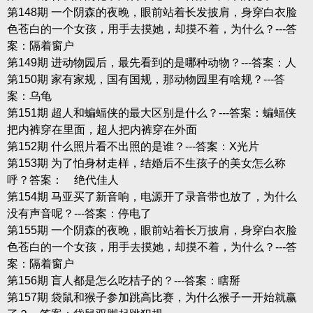
第148期 一个阴森的夜晚，眼前站着长发披肩，身穿白衣脸
色苍白的一个女孩，用手去摸她，却摸不着，为什么？---答
案：隔着窗户
第149期 进动物园后，最先看到的是哪种动物？---答案：人
第150期 家有家规，国有国规，那动物园里有啥规？---答
案：乌龟
第151期 超人和蝙蝠侠的最大区别是什么？---答案：蝙蝠侠
把内裤穿在里面，超人把内裤穿在外面
第152期 什么照片看不出照的是谁？---答案：X光片
第153期 为了怕身材走样，结婚后不生孩子的美女怎么称
呼？答案： 绝代佳人
第154期 马亚买了新音响，电源开了录音带也放了，为什么
没有声音呢？---答案：停电了
第155期 一个阴森的夜晚，眼前站着长万披肩，身穿白衣脸
色苍白的一个女孩，用手去摸她，却摸不着，为什么？---答
案：隔着窗户
第156期 盲人都是怎么吃桔子的？---答案：瞎掰
第157期 袋鼠和猴子参加跳高比赛，为什么猴子一开始就赢