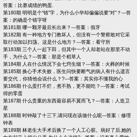
答案：比赛成绩的鸭蛋.
第180期 明明是个“错”字，为什么小华却偏偏说要“对”？---答
案：的确是个错字呀
第181期 哪一颗牙最后长出来？---答案：假牙
第182期 有一种地方专门教坏人，但没有一个警察敢对它采
取行动加以扫荡。这是什么地方？---答案：看守所
第183期 三个人一起下田，但其中一个人却老站在那里不动
手，为什么？---答案：那是个稻草人
第184期 人在什么情况下会七窍生烟？---答案：火葬的时候
第185期 换心手术失败，医生问快要断气的病人有什么遗言
要交代，你猜他会说什么？?---答案：其实你不懂我的心
第186期 什么蛋打不烂，煮不熟，更不能吃？---答案：考试
得的零蛋
第187期 什么贵重的东西最容易不翼而飞？---答案：人造卫
星
第188期 时钟敲了十三下,请问现在该做什么呢---答案：修理
钟表
第189期 林老生大手术后换了一个人工心脏。病好了后,她的