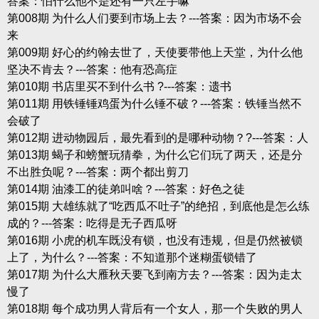
答案：怕什么他不是还有一只左手嘛
第008期 为什么人们要到市场上去？---答案：因为市场不会
来
第009期 好心的约翰去世了，天使要带他上天堂，为什么他
坚决不肯去？---答案：他有恐高症
第010期 书店里买不到什么书 ?---答案：遗书
第011期 用铁锤锤鸡蛋为什么锤不破？---答案：铁锤当然不
会破了
第012期 进动物园后，最先看到的是哪种动物？?---答案：人
第013期 蝎子和螃蟹玩猜拳，为什么它们玩了两天，还是分
不出胜负呢？---答案：两个都出剪刀
第014期 油漆工的徒弟叫啥？---答案：好色之徒
第015期 大雄练就了“吃西瓜不吐子”的绝招，到底他是怎么练
成的？---答案：吃得是无子西瓜呀
第016期 小虎的机车既没有锁，也没有违规，但是仍然被锁
上了，为什么？---答案：不知道那个迷糊蛋锁错了
第017期 为什么大雁秋天要飞到南方去？---答案：因为走太
慢了
第018期 每个成功男人背后有一个女人，那一个失败的男人