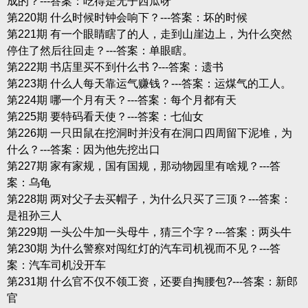
成的？---答案：吃得是无子西瓜呀
第220期 什么时候时钟会响下？---答案：坏的时候
第221期 有一个眼睛瞎了的人，走到山崖边上，为什么突然
停住了然后往回走？---答案：单眼瞎。
第222期 书店里买不到什么书 ?---答案：遗书
第223期 什么人每天靠运气赚钱？---答案：运煤气的工人。
第224期 哪一个月有天？---答案：每个月都有天
第225期 要特码看天使？---答案：七仙女
第226期 一只田鼠在挖洞时并没有在洞口四周留下泥堆，为
什么？---答案：因为他先挖出口
第227期 家有家规，国有国规，那动物园里有啥规？---答
案：乌龟
第228期 两对父子去买帽子，为什么只买了三顶？---答案：
是祖孙三人
第229期 一头公牛加一头母牛，猜三个字？---答案：两头牛
第230期 为什么警察对闯红灯的汽车司机视而不见？---答
案：汽车司机没开车
第231期 什么官不仅不领工资，还要自掏腰包?---答案：新郎
官