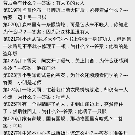
背后会有什么？---答案：有太多的女人
第019期 当哥伦布一只脚迈上新大陆后，紧接着做什么？---
答案：迈上另一只脚
第020期 森林里有一条眼镜蛇，可是它从来不咬人，你知道
为什么吗？---答案：因为那森林里没有人
第021期 小虎从“武术大全”这本书上学得一身好功夫，但是第
一次路见不平就被修理了一顿，为什么？---答案：他看的是
盗印版
第022期 下雪天，阿文开了暖气，关上门窗，为什么还感到
很冷？---答案：他在门外
第023期 小明知道试卷的答案，为什么还频频看同学的？---
答案：小明是老师
第024期 一场大雨，忙着栽种的农民纷纷躲避，却仍有一人
不走，为什么？---答案：稻草人
第025期 有一个眼睛瞎了的人，走到山崖边上，突然停住
了，然后往回走，为什么?---答案：他瞎了一只眼
第026期 家有家规，国有国规，那动物园里有啥规？---答
案：乌龟
第027期 生米不小心煮成熟饭时该怎么办？---答案：准备开