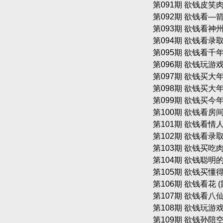
第091期 欲钱皮笑肉
第092期 欲钱看—箭
第093期 欲钱看神州
第094期 欲钱看录取
第095期 欲钱看千年
第096期 欲钱玩游戏
第097期 欲钱买大年
第098期 欲钱买大年
第099期 欲钱买今年
第100期 欲钱看房间
第101期 欲钱看情人
第102期 欲钱看录取
第103期 欲钱买吃肉
第104期 欲钱聪明的
第105期 欲钱买懂
第106期 欲钱看花 (
第107期 欲钱看八仙
第108期 欲钱玩游戏
第109期 欲钱孙陪空