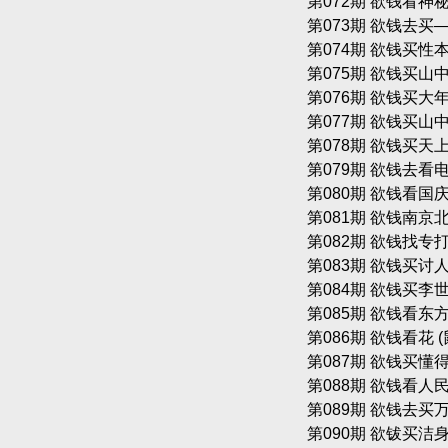
第072期 欲钱看神秘
第073期 欲钱去买
第074期 欲钱买性
第075期 欲钱买山中
第076期 欲钱买大年
第077期 欲钱买山中
第078期 欲钱买天上
第079期 欲钱去看电
第080期 欲钱看国庆
第081期 欲钱南京北
第082期 欲钱找专
第083期 欲钱买讨
第084期 欲钱买李世
第085期 欲钱看东方
第086期 欲钱看花 (
第087期 欲钱买懂
第088期 欲钱看人民
第089期 欲钱去买万
第090期 欲钹买洁