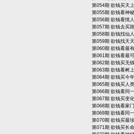
第054期 欲钱买天上
第055期 欲钱看神秘
第056期 欲钱看情人
第057期 欲钱去买
第058期 欲钱找仙人
第059期 欲钱找天
第060期 欲钱看最
第061期 欲钱看最
第062期 欲钱买无
第063期 欲钱看树上
第064期 欲钱买今年
第065期 欲钱买人类
第066期 欲钱看同一
第067期 欲钱买变
第068期 欲钱看家门
第069期 欲钱看同一
第070期 欲钱买最
第071期 欲钱买长命