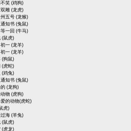
不笑 (鸡狗)
双雕 (龙虎)
州五号 (龙猴)
通知书 (兔鼠)
等一回 (牛马)
 (鼠虎)
初一 (龙羊)
初一 (龙羊)
 (狗鼠)
 (虎蛇)
 (鸡兔)
通知书 (兔鼠)
的 (龙狗)
动物 (虎狗)
得爱的动物(虎蛇)
鼠虎)
过海 (羊兔)
 (鼠虎)
 (虎龙)