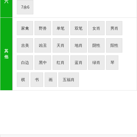
六
7余6
家禽
野兽
单笔
双笔
女肖
男肖
吉美
凶丑
天肖
地肖
阴性
阳性
其
他
白边
黑中
红肖
蓝肖
绿肖
琴
棋
书
画
五福肖