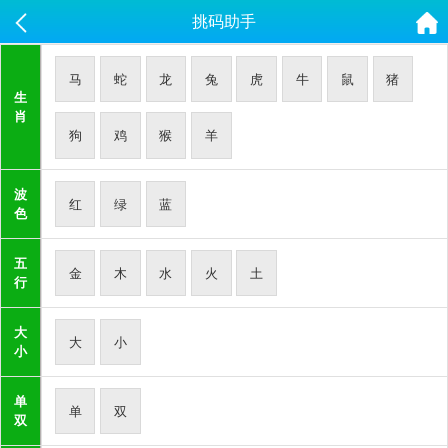
挑码助手
马
蛇
龙
兔
虎
牛
鼠
猪
生
肖
狗
鸡
猴
羊
波
红
绿
蓝
色
五
金
木
水
火
土
行
大
大
小
小
单
单
双
双