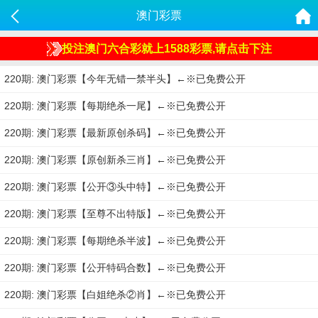
澳门彩票
投注澳门六合彩就上1588彩票,请点击下注
220期: 澳门彩票【今年无错一禁半头】←※已免费公开
220期: 澳门彩票【每期绝杀一尾】←※已免费公开
220期: 澳门彩票【最新原创杀码】←※已免费公开
220期: 澳门彩票【原创新杀三肖】←※已免费公开
220期: 澳门彩票【公开③头中特】←※已免费公开
220期: 澳门彩票【至尊不出特版】←※已免费公开
220期: 澳门彩票【每期绝杀半波】←※已免费公开
220期: 澳门彩票【公开特码合数】←※已免费公开
220期: 澳门彩票【白姐绝杀②肖】←※已免费公开