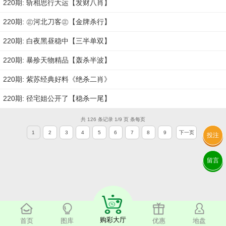
220期: 斩相思行大运【发财八肖】
220期: ㊣河北刀客㊣【金牌杀行】
220期: 白夜黑昼稳中【三半单双】
220期: 暴殄天物精品【轰杀半波】
220期: 紫苏经典好料《绝杀二肖》
220期: 径宅姐公开了【稳杀一尾】
共 126 条记录 1/9 页 条每页
1
2
3
4
5
6
7
8
9
下一页
投注
留言
购彩大厅
首页
图库
优惠
地盘