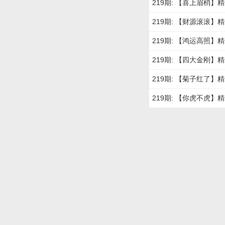
219期: 【喜上眉梢】
219期: 【财源滚滚】
219期: 【鸿运高照】
219期: 【四大金刚】
219期: 【菊子红了】
219期: 【你虎不虎】