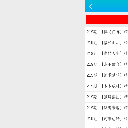
219期: 【摆龙门阵】
219期: 【福如山岳】
219期: 【逆转人生】
219期: 【永不放弃】
219期: 【追求梦想】
219期: 【木木成林】
219期: 【顶峰集团】
219期: 【赌鬼来也】
219期: 【时来运转】