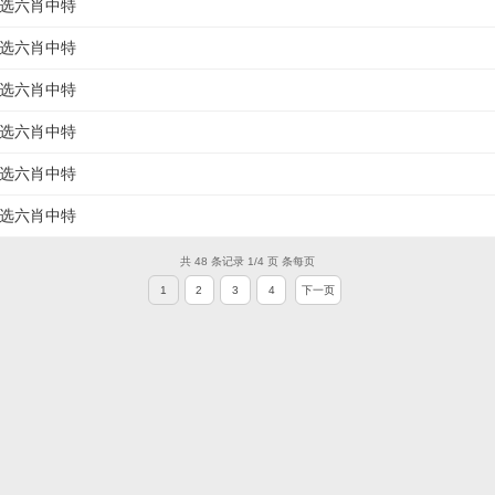
精选六肖中特
精选六肖中特
精选六肖中特
精选六肖中特
精选六肖中特
精选六肖中特
共 48 条记录 1/4 页 条每页
1
2
3
4
下一页