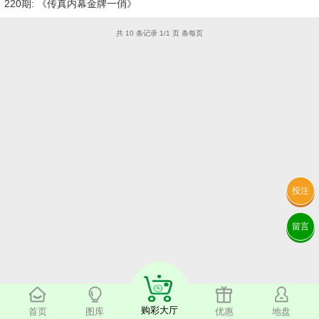
220期: 《传真内幕金牌一俏》
共 10 条记录 1/1 页 条每页
投注
留言
购彩大厅
首页
图库
优惠
地盘