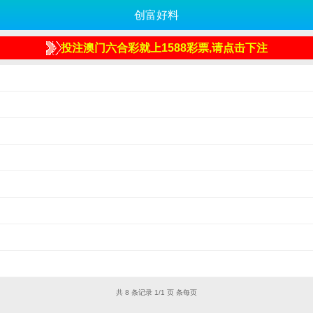
创富好料
投注澳门六合彩就上1588彩票,请点击下注
共 8 条记录 1/1 页 条每页