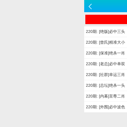
220期: [绝版]必中三头
220期: [曾氏]精准大小
220期: [保准]绝杀一肖
220期: [老总]必中单双
220期: [社群]幸运三肖
220期: [总坛]绝杀一头
220期: [内幕]至尊二肖
220期: [外围]必中波色