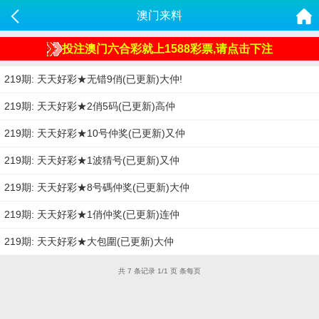
澳门来料
投注澳门六合彩就上1588彩票,请点击下注
219期: 天天好彩★无错9俏(已更新)大仲!
219期: 天天好彩★2俏5码(已更新)高仲
219期: 天天好彩★10号仲奖(已更新)又仲
219期: 天天好彩★1波猜号(已更新)又仲
219期: 天天好彩★8号碼仲奖(已更新)大仲
219期: 天天好彩★1俏仲奖(已更新)连仲
219期: 天天好彩★大包圍(已更新)大仲
共 7 条记录 1/1 页 条每页