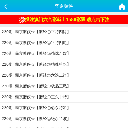
葡京赌侠
投注澳门六合彩就上1588彩票,请点击下注
220期: 葡京赌侠☆【赌经㊣平特四肖】
220期: 葡京赌侠☆【赌经㊣平特四尾】
220期: 葡京赌侠☆【赌经㊣精选合数】
220期: 葡京赌侠☆【赌经㊣精准单双】
220期: 葡京赌侠☆【赌经㊣六选二肖】
220期: 葡京赌侠☆【赌经㊣极品三尾】
220期: 葡京赌侠☆【赌经㊣三头中特】
220期: 葡京赌侠☆【赌经㊣必杀特断】
220期: 葡京赌侠☆【赌经㊣绝杀半波】