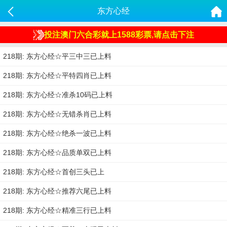
东方心经
投注澳门六合彩就上1588彩票,请点击下注
218期: 东方心经☆平三中三已上料
218期: 东方心经☆平特四肖已上料
218期: 东方心经☆准杀10码已上料
218期: 东方心经☆无错杀肖已上料
218期: 东方心经☆绝杀一波已上料
218期: 东方心经☆品质单双已上料
218期: 东方心经☆首创三头已上
218期: 东方心经☆推荐六尾已上料
218期: 东方心经☆精准三行已上料