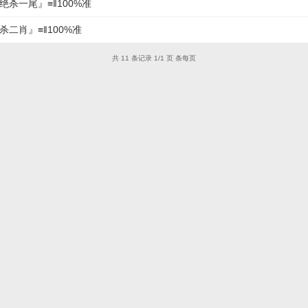
准绝杀一尾』≡‖100%准
准杀二肖』≡‖100%准
共 11 条记录 1/1 页 条每页