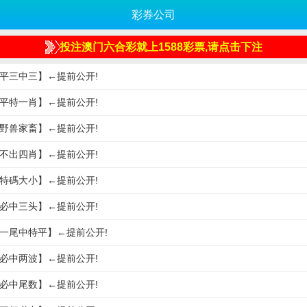
彩券公司
投注澳门六合彩就上1588彩票,请点击下注
【平三中三】←提前公开!
【平特一肖】←提前公开!
【野兽家畜】←提前公开!
【不出四肖】←提前公开!
【特碼大小】←提前公开!
【必中三头】←提前公开!
【一尾中特平】←提前公开!
【必中两波】←提前公开!
【必中尾数】←提前公开!