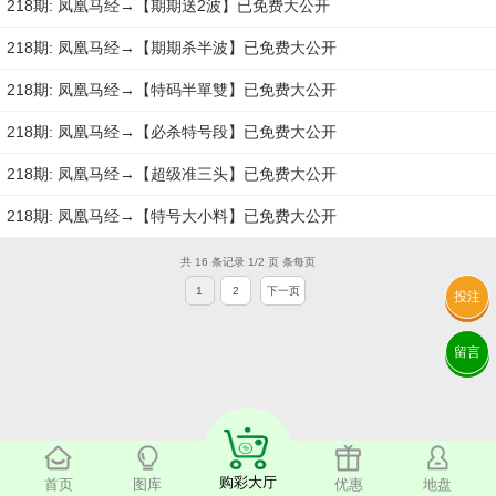
218期: 凤凰马经→【期期送2波】已免费大公开
218期: 凤凰马经→【期期杀半波】已免费大公开
218期: 凤凰马经→【特码半單雙】已免费大公开
218期: 凤凰马经→【必杀特号段】已免费大公开
218期: 凤凰马经→【超级准三头】已免费大公开
218期: 凤凰马经→【特号大小料】已免费大公开
共 16 条记录 1/2 页 条每页
1
2
下一页
投注
留言
购彩大厅
首页
图库
优惠
地盘