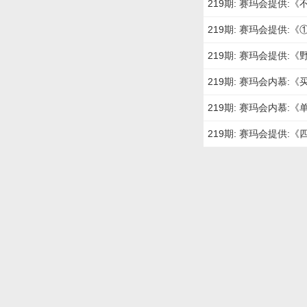
219期: 赛玛会提供:
219期: 赛玛会提供:
219期: 赛玛会提供:
219期: 赛玛会内慕:
219期: 赛玛会内慕:
219期: 赛玛会提供: