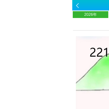
2026年