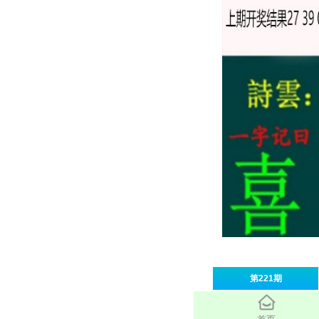
第221期