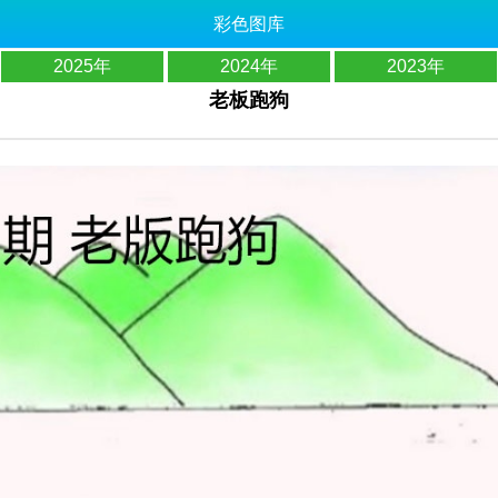
彩色图库
2025年
2024年
2023年
老板跑狗