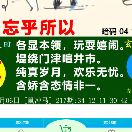
第217期
第216期
第215期