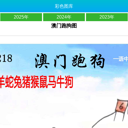
彩色图库
2025年
2024年
2023年
澳门跑狗图