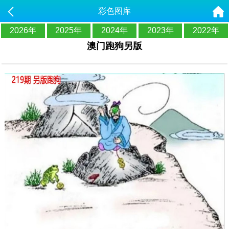
彩色图库
2026年
2025年
2024年
2023年
2022年
澳门跑狗另版