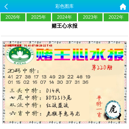
彩色图库
2026年
2025年
2024年
2023年
2022年
赌王心水报