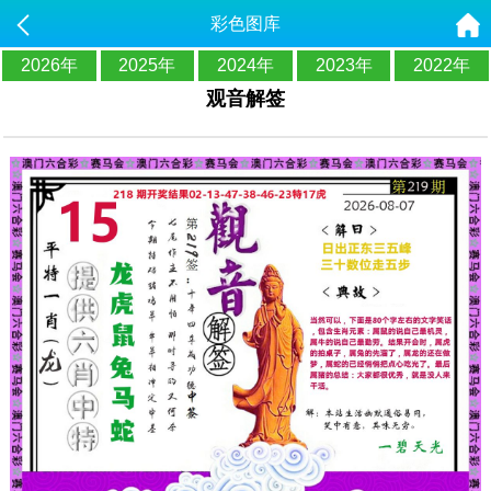
彩色图库
2026年
2025年
2024年
2023年
2022年
观音解签