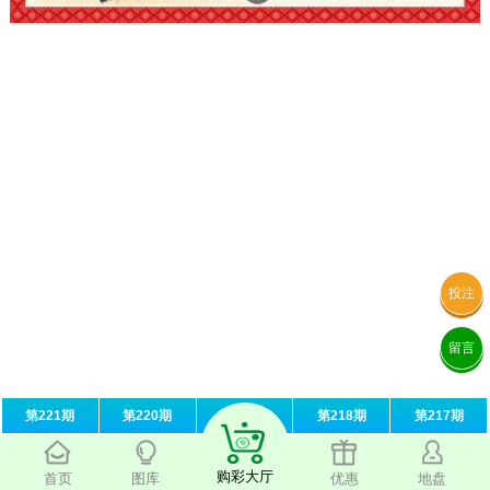
投注
留言
第221期
第220期
第219期
第218期
第217期
购彩大厅
首页
图库
优惠
地盘